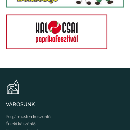
VÁROSUNK
Polgármesteri köszöntő
Érseki köszöntő