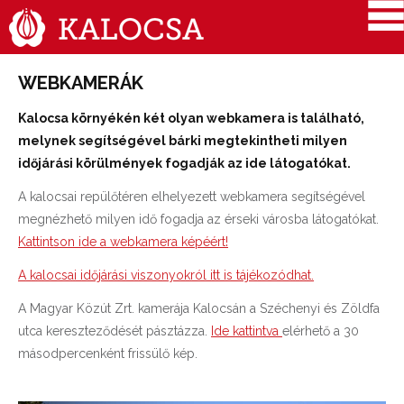
WEBKAMERÁK
Kalocsa környékén két olyan webkamera is található,
melynek segítségével bárki megtekintheti milyen
időjárási körülmények fogadják az ide látogatókat.
A kalocsai repülőtéren elhelyezett webkamera segítségével
megnézhető milyen idő fogadja az érseki városba látogatókat.
Kattintson ide a webkamera képéért!
A kalocsai időjárási viszonyokról itt is tájékozódhat.
A Magyar Közút Zrt. kamerája Kalocsán a Széchenyi és Zöldfa
utca kereszteződését pásztázza.
Ide kattintva
elérhető a 30
másodpercenként frissülő kép.