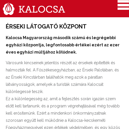
ÉRSEKI LÁTOGATÓ KÖZPONT
Kalocsa Magyarország második számú és legrégebbi
egyházi központja, legfontosabb értékei ezért az ezer
éves egyházi múltjához kötődnek.
Városunk kincseinek jelentős részét az érsekek építették és
halmozták fel. A Főszékesegyházban, az Érseki Palotában, és
az Érseki Kincstárban találhatók meg azok a páratlan
látványosságok, amelyek a turisták számára Kalocsát
különlegessé teszik.
Ez a különlegesség az, amit a fejlesztés során igazán szem
előtt kell tartanunk, és a program végrehajtásával még tovább
kell erősítenünk. Ezért a mindenkori önkormányzatnak
szorosan együtt kell működnie a Kalocsa-kecskeméti
Főegyházmegyével ezen értékek védelmében, és egy közös