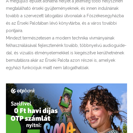
A megújuló épület adhatna helyet a jelenleg több helyszínen
megtalálható érseki gyűjteményeknek, és innen indulnának
tovább a szervezett látogatási útvonalak a Főszékesegyházba
és az Érseki Palotában lévő könyvtárba, és a város további
pontjaira.
Mindezt természetesen a modern technika vívmányainak
felhasználásával fejlesztenénk tovább, többnyelvű audioguide-
dal, és vizuális élményelemekkel is kiegészítve kerülhetnének
bemutatásra akár az Érseki Palota azon részei is, amelyek
egyházi funkciójuk miatt nem látogathatóak.