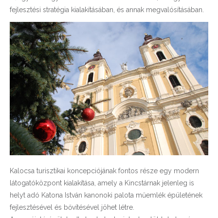
fejlesztési stratégia kialakításában, és annak megvalósításában.
Kalocsa turisztikai koncepciójának fontos része egy modern
látogatóközpont kialakítása, amely a Kincstárnak jelenleg is
helyt adó Katona István kanonoki palota műemlék épületének
fejlesztésével és bővítésével jöhet létre.