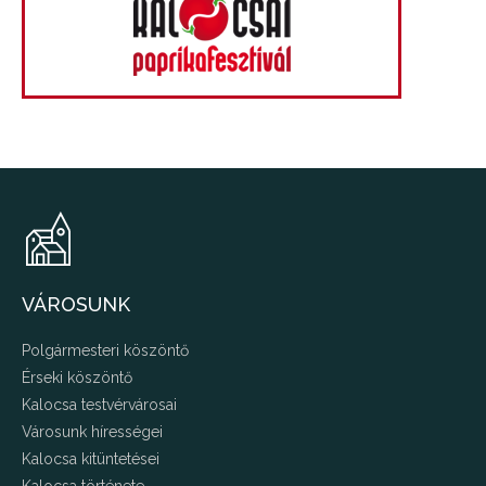
VÁROSUNK
Polgármesteri köszöntő
Érseki köszöntő
Kalocsa testvérvárosai
Városunk hírességei
Kalocsa kitüntetései
Kalocsa története