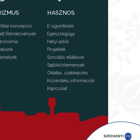
RIZMUS
HASZNOS
ztikai koncepció
E-ügyintézés
elt Rendezvények
Egészségügy
tronómia
Helyi adók
valóink
Projektek
áshelyek
Szociális ellátások
Sajtóközlemények
Oktatás, szakképzés
Közérdekű információk
Kapcsolat