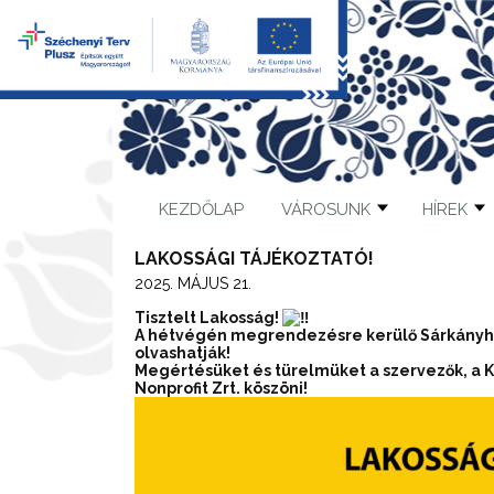
KEZDŐLAP
VÁROSUNK
HÍREK
LAKOSSÁGI TÁJÉKOZTATÓ!
2025. MÁJUS 21.
Tisztelt Lakosság!
A hétvégén megrendezésre kerülő Sárkányhaj
olvashatják!
Megértésüket és türelmüket a szervezők, a K
Nonprofit Zrt. köszöni!