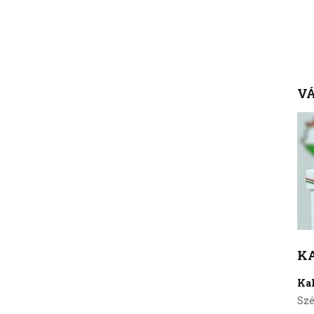
VÁ
K
Ka
Szé