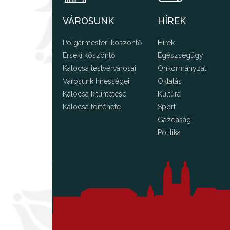
VÁROSUNK
HÍREK
Polgármesteri köszöntő
Hírek
Érseki köszöntő
Egészségügy
Kalocsa testvérvárosai
Önkormányzat
Városunk hírességei
Oktatás
Kalocsa kitüntetései
Kultúra
Kalocsa története
Sport
Gazdaság
Politika