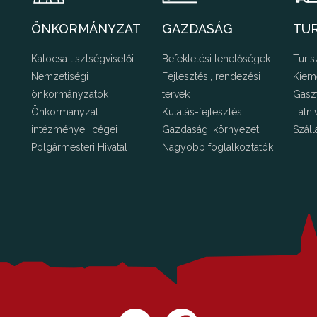
ÖNKORMÁNYZAT
GAZDASÁG
TU
Kalocsa tisztségviselői
Befektetési lehetőségek
Turis
Nemzetiségi
Fejlesztési, rendezési
Kiem
önkormányzatok
tervek
Gasz
Önkormányzat
Kutatás-fejlesztés
Látni
intézményei, cégei
Gazdasági környezet
Száll
Polgármesteri Hivatal
Nagyobb foglalkoztatók