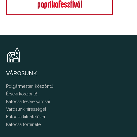
VÁROSUNK
Polgármesteri köszöntő
Érseki köszöntő
Kalocsa testvérvárosai
Városunk hírességei
Kalocsa kitüntetései
Kalocsa története