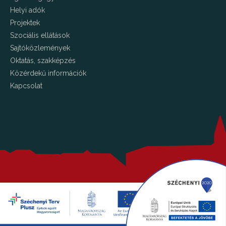
Helyi adók
Projektek
Szociális ellátások
Sajtóközlemények
Oktatás, szakképzés
Közérdekű információk
Kapcsolat
Copyright © 2026 Kalocsa.hu Minden jog fenntartva!