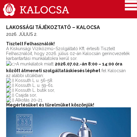
LAKOSSÁGI TÁJÉKOZTATÓ – KALOCSA
2026. JÚLIUS 2.
Tisztelt Felhasználók!
A Kiskunsági Víziközmű–Szolgáltató Kft. értesíti Tisztelt
Felhasználóit, hogy 2026. július 02-án Kalocsán gerincvezeték
karbantartási munkálatokra kerül sor.
A munkálatok miatt
2026.07.02.-án 8:00 – 14:00 óra
között átmeneti szolgáltatáskiesés léphet
fel Kalocsán
az alábbi utcákban:
Kossuth L u. 56-58.
Kossuth L. u. 59-61.
Kossuth L. butik sor,
Csajda sor,
Alkotás 20-21.
Megértésüket és türelmüket köszönjük!