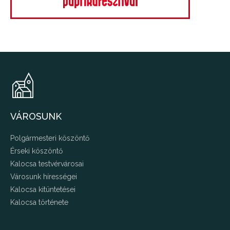
VÁROSUNK
Polgármesteri köszöntő
Érseki köszöntő
Kalocsa testvérvárosai
Városunk hírességei
Kalocsa kitüntetései
Kalocsa története