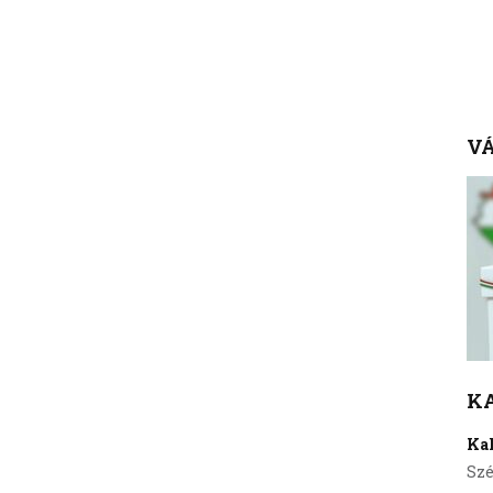
VÁ
K
Ka
Szé