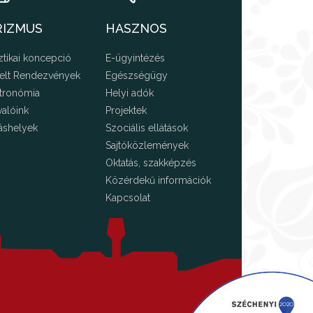
RIZMUS
HASZNOS
ztikai koncepció
E-ügyintézés
elt Rendezvények
Egészségügy
tronómia
Helyi adók
valóink
Projektek
áshelyek
Szociális ellátások
Sajtóközlemények
Oktatás, szakképzés
Közérdekű információk
Kapcsolat