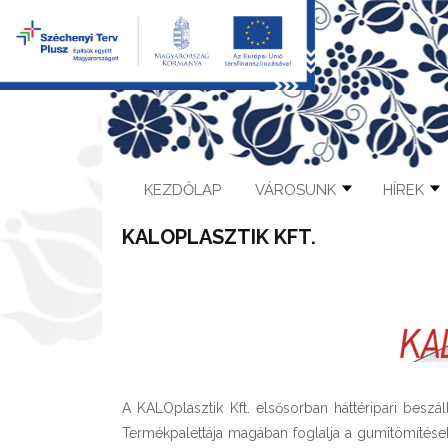
KEZDŐLAP
VÁROSUNK
HÍREK
KALOPLASZTIK KFT.
A KALOplasztik Kft. elsősorban háttéripari besz
Termékpalettája magában foglalja a gumitömítések