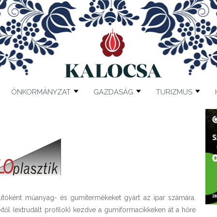
ÖNKORMÁNYZAT
GAZDASÁG
TURIZMUS
állítóként műanyag- és gumitermékeket gyárt az ipar számára.
től (extrudált profilok) kezdve a gumiformacikkeken át a hőre