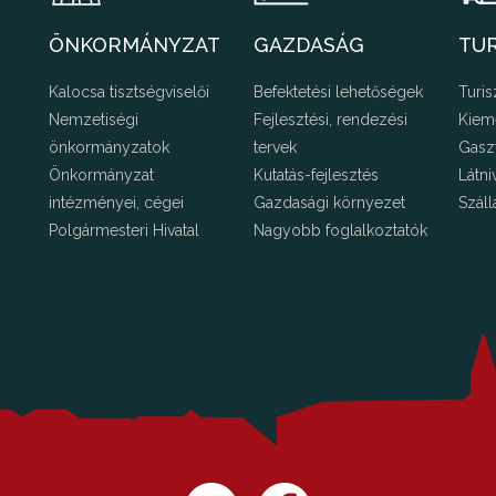
ÖNKORMÁNYZAT
GAZDASÁG
TU
Kalocsa tisztségviselői
Befektetési lehetőségek
Turis
Nemzetiségi
Fejlesztési, rendezési
Kiem
önkormányzatok
tervek
Gasz
Önkormányzat
Kutatás-fejlesztés
Látni
intézményei, cégei
Gazdasági környezet
Száll
Polgármesteri Hivatal
Nagyobb foglalkoztatók