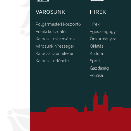
VÁROSUNK
HÍREK
Polgármesteri köszöntő
Hírek
Érseki köszöntő
Egészségügy
Kalocsa testvérvárosai
Önkormányzat
Városunk hírességei
Oktatás
Kalocsa kitüntetései
Kultúra
Kalocsa története
Sport
Gazdaság
Politika