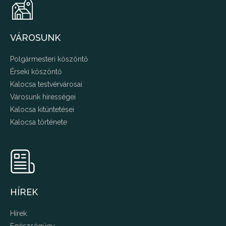
VÁROSUNK
Polgármesteri köszöntő
Érseki köszöntő
Kalocsa testvérvárosai
Városunk hírességei
Kalocsa kitüntetései
Kalocsa története
HÍREK
Hírek