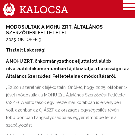
MÓDOSULTAK A MOHU ZRT. ÁLTALÁNOS
SZERZŐDÉSI FELTÉTELEI
2025. OKTÓBER 9.
Tisztelt Lakosság!
A MOHU ZRT. önkormányzathoz eljuttatott alább
olvasható dokumentumban tájékoztatja a Lakosságot az
Általános Szerződési Feltételeinek módosításáról.
„Ezúton szeretnénk tájékoztatni Önöket, hogy 2025. október 1-
jével módosultak a MOHU Zrt. Általános Szerződési Feltételei
(ÁSZF). A változások egy része már korábban is érvényben
volt, azonban az új ÁSZF az országos egységesítés révén
több pontban hangsúlyosabbá és egyértelműbbé tette a
szabályozást.