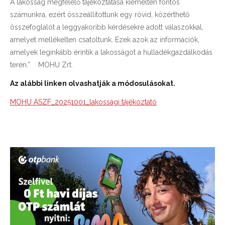
A lakosság megfelelő tájékoztatása kiemelten fontos
számunkra, ezért összeállítottunk egy rövid, közérthető
összefoglalót a leggyakoribb kérdésekre adott válaszokkal,
amelyet mellékelten csatoltunk. Ezek azok az információk,
amelyek leginkább érintik a lakosságot a hulladékgazdálkodás
terén.” MOHU Zrt.
Az alábbi linken olvashatják a módosulásokat.
MOHU ASZF_20251001_lakossági tájékoztató