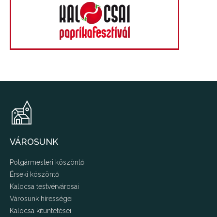
VÁROSUNK
Polgármesteri köszöntő
Érseki köszöntő
Kalocsa testvérvárosai
Városunk hírességei
Kalocsa kitüntetései