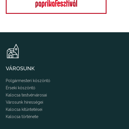
VÁROSUNK
Polgármesteri köszöntő
Érseki köszöntő
Kalocsa testvérvárosai
Városunk hírességei
Kalocsa kitüntetései
Kalocsa története