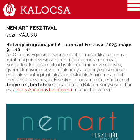
NEM ART FESZTIVÁL
2025. MÁJUS 8.
Hétvégi programajánló! II. nem art Fesztivál 2025. május
9. – 10. – 11.
Az Octopus Egyesület szervezésében második alkalommal
kerül megrendezésre a három napos programsorozat.
Koncertek, kiállítások, előadások, irodalmi beszélgetések,
gyermekműsorok közül -csak hogy a leglényegesebbeket
emeljük ki- válogathatnak az érdeklődők. A három nap alatt
megtelik a belváros, az Érsekkert, programokkal, emberekkel.
Jegyeket
, bérleteket
továbbra is a Balaton Könyvesboltban
és a
https://octopus.funcode.hu
-n lehet beszerezni.