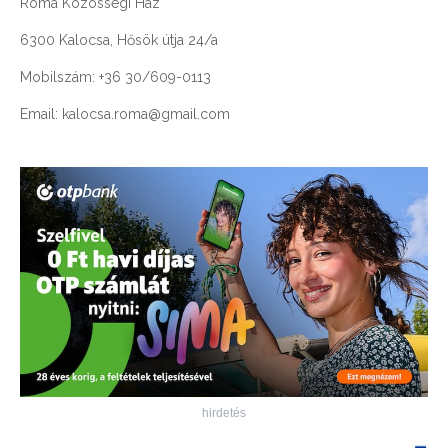
Roma Közösségi Ház
6300 Kalocsa, Hősök útja 24/a
Mobilszám: +36 30/609-0113
Email: kalocsa.roma@gmail.com
hirdetés