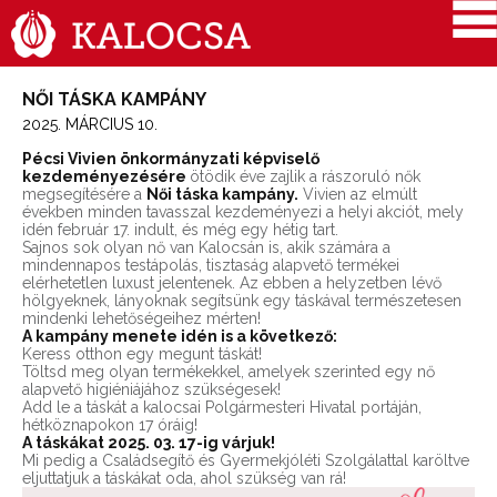
NŐI TÁSKA KAMPÁNY
2025. MÁRCIUS 10.
Pécsi Vivien önkormányzati képviselő
kezdeményezésére
ötödik éve zajlik a rászoruló nők
megsegítésére a
Női táska kampány.
Vivien az elmúlt
években minden tavasszal kezdeményezi a helyi akciót, mely
idén február 17. indult, és még egy hétig tart.
Sajnos sok olyan nő van Kalocsán is, akik számára a
mindennapos testápolás, tisztaság alapvető termékei
elérhetetlen luxust jelentenek. Az ebben a helyzetben lévő
hölgyeknek, lányoknak segítsünk egy táskával természetesen
mindenki lehetőségeihez mérten!
A kampány menete idén is a következő:
Keress otthon egy megunt táskát!
Töltsd meg olyan termékekkel, amelyek szerinted egy nő
alapvető higiéniájához szükségesek!
Add le a táskát a kalocsai Polgármesteri Hivatal portáján,
hétköznapokon 17 óráig!
A táskákat 2025. 03. 17-ig várjuk!
Mi pedig a Családsegítő és Gyermekjóléti Szolgálattal karöltve
eljuttatjuk a táskákat oda, ahol szükség van rá!