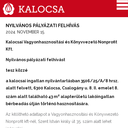
NYILVÁNOS PÁLYÁZATI FELHÍVÁS
2024. NOVEMBER 15.
Kalocsai Vagyonhasznosítási és Könyvvezető Nonprofit
Kft.
Nyilvános pályázati felhívást
tesz közzé
a kalocsai ingatlan nyilvántartásban 3506/25/A/8 hrsz.
alatt felvett, 6300 Kalocsa, Csalogány u. 8. II. emelet 8.
2
szám alatt található 43 m
alapterületű lakóingatlan
bérbeadás útján történő hasznosítására.
Az kitölthető adatlapot a Vagyonhasznosítási és Könyvvezető
Nonprofit kft-nél, Szent István király út 35. szám alatt lehet