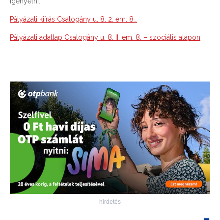
igényelni.
Pályázati kiírás Csalogány u. 8. 2. em. 8_
Pályázati adatlap Csalogány u. 8. II. em. 8. – szociális alapon
hirdetés