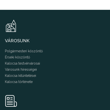
VÁROSUNK
Polgármesteri köszöntő
Érseki köszöntő
Kalocsa testvérvárosai
Városunk hírességei
Kalocsa kitüntetései
Kalocsa története