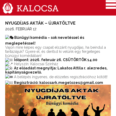
NYUGDÍJAS AKTÁK – ÚJRATÖLTVE
2026. FEBRUÁR 17.
Bűnügyi komédia – sok nevetéssel és
meglepetéssel!
Vajon mire képes egy csapat elszánt nyugdíjas, ha beindul a
fantáziájuk? Gyere el, és derítsd ki velünk egy fergeteges
bűnügyi komédiában!
Időpont: 2026. február 26. CSÜTÖRTÖK 14.00
Helyszín: Kalocsai Színház
Az előadást megnyitja: Lakatos Attila r. alezredes,
kapitányságvezető.
A belépés ingyenes, de előzetes regisztrációhoz kötött!
Regisztráció: kalocsark.megelozes@gmail.com