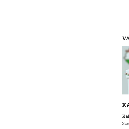
VÁ
K
Ka
Szé