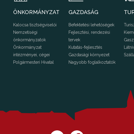
ÖNKORMÁNYZAT
GAZDASÁG
TU
Kalocsa tisztségviselői
Befektetési lehetőségek
Turis
Nemzetiségi
Fejlesztési, rendezési
Kiem
önkormányzatok
tervek
Gasz
Önkormányzat
Kutatás-fejlesztés
Látni
intézményei, cégei
Gazdasági környezet
Száll
Polgármesteri Hivatal
Nagyobb foglalkoztatók