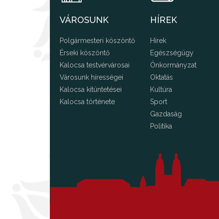
VÁROSUNK
HÍREK
Polgármesteri köszöntő
Hírek
Érseki köszöntő
Egészségügy
Kalocsa testvérvárosai
Önkormányzat
Városunk hírességei
Oktatás
Kalocsa kitüntetései
Kultúra
Kalocsa története
Sport
Gazdaság
Politika