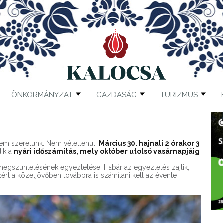
ÖNKORMÁNYZAT
GAZDASÁG
TURIZMUS
nem szeretünk. Nem véletlenül.
Március 30. hajnali 2 órakor 3
dik a
nyári időszámítás, mely október utolsó vasárnapjáig
s megszüntetésének egyeztetése. Habár az egyeztetés zajlik,
rt a közeljövőben továbbra is számítani kell az évente