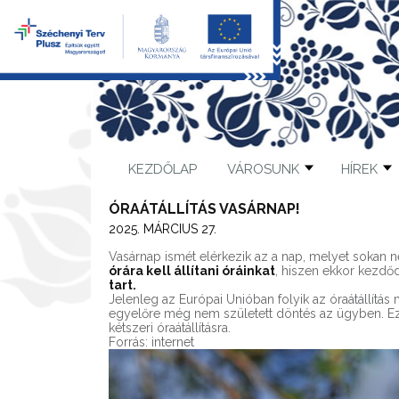
KEZDŐLAP
VÁROSUNK
HÍREK
ÓRAÁTÁLLÍTÁS VASÁRNAP!
2025. MÁRCIUS 27.
Vasárnap ismét elérkezik az a nap, melyet sokan 
órára kell állítani óráinkat
, hiszen ekkor kezdő
tart.
Jelenleg az Európai Unióban folyik az óraátállítá
egyelőre még nem született döntés az ügyben. Ezé
kétszeri óraátállításra.
Forrás: internet