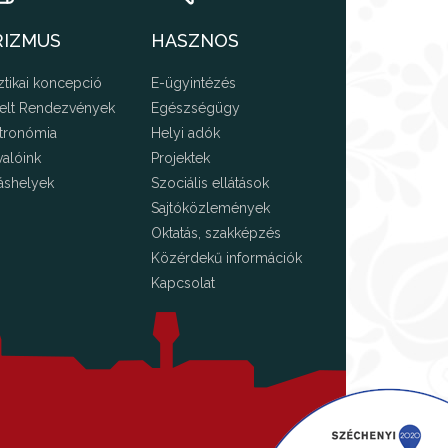
RIZMUS
HASZNOS
ztikai koncepció
E-ügyintézés
elt Rendezvények
Egészségügy
tronómia
Helyi adók
valóink
Projektek
áshelyek
Szociális ellátások
Sajtóközlemények
Oktatás, szakképzés
Közérdekű információk
Kapcsolat