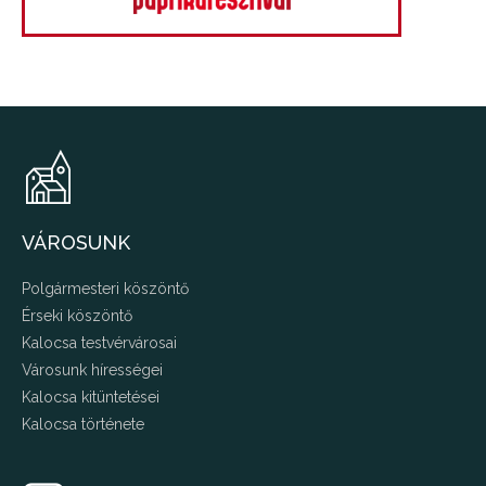
VÁROSUNK
Polgármesteri köszöntő
Érseki köszöntő
Kalocsa testvérvárosai
Városunk hírességei
Kalocsa kitüntetései
Kalocsa története