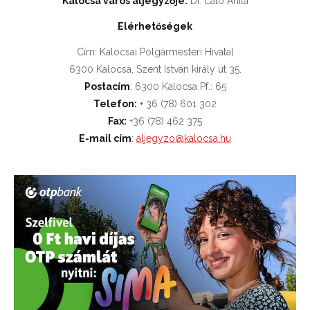
Kalocsa város aljegyzője:
Dr. Látó Anita
Elérhetőségek
Cím: Kalocsai Polgármesteri Hivatal
6300 Kalocsa, Szent István király út 35.
Postacím
: 6300 Kalocsa Pf.: 65
Telefon:
+ 36 (78) 601 302
Fax:
+36 (78) 462 375
E-mail cím
:
aljegyzo@kalocsa.hu