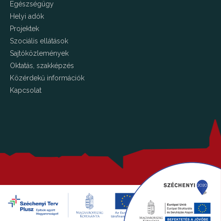
Egészségügy
Helyi adók
Projektek
Szociális ellátások
Sajtóközlemények
Oktatás, szakképzés
Közérdekű információk
Kapcsolat
Copyright © 2026 Kalocsa.hu Minden jog fenntartva!