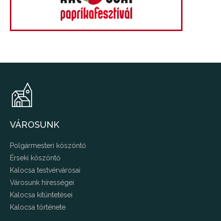
VÁROSUNK
Polgármesteri köszöntő
Érseki köszöntő
Kalocsa testvérvárosai
Városunk hírességei
Kalocsa kitüntetései
Kalocsa története