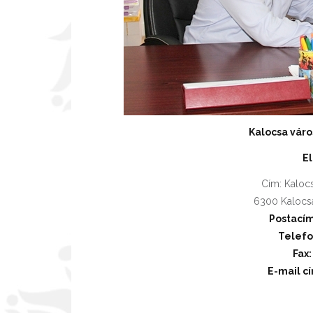
Kalocsa váro
E
Cím: Kalocs
6300 Kalocsa,
Postací
Telefo
Fax:
E-mail c