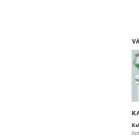
VÁ
K
Ka
Szé