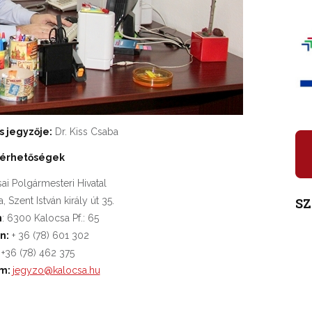
s jegyzője:
Dr. Kiss Csaba
lérhetőségek
ai Polgármesteri Hivatal
S
 Szent István király út 35.
m
: 6300 Kalocsa Pf.: 65
n:
+ 36 (78) 601 302
+36 (78) 462 375
ím:
jegyzo@kalocsa.hu