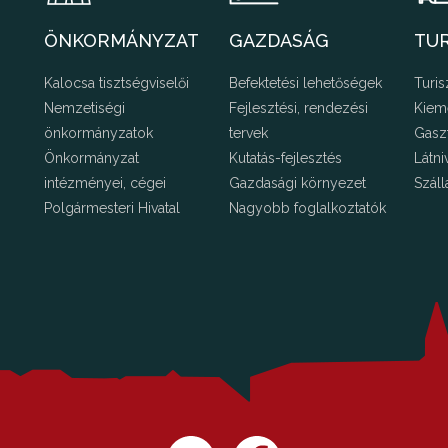
ÖNKORMÁNYZAT
GAZDASÁG
TU
Kalocsa tisztségviselői
Befektetési lehetőségek
Turis
Nemzetiségi
Fejlesztési, rendezési
Kiem
önkormányzatok
tervek
Gasz
Önkormányzat
Kutatás-fejlesztés
Látni
intézményei, cégei
Gazdasági környezet
Száll
Polgármesteri Hivatal
Nagyobb foglalkoztatók