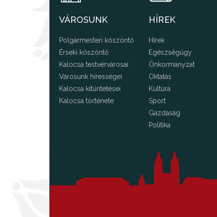
VÁROSUNK
HÍREK
Polgármesteri köszöntő
Hírek
Érseki köszöntő
Egészségügy
Kalocsa testvérvárosai
Önkormányzat
Városunk hírességei
Oktatás
Kalocsa kitüntetései
Kultúra
Kalocsa története
Sport
Gazdaság
Politika