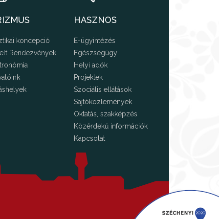
RIZMUS
HASZNOS
ztikai koncepció
E-ügyintézés
elt Rendezvények
Egészségügy
tronómia
Helyi adók
valóink
Projektek
áshelyek
Szociális ellátások
Sajtóközlemények
Oktatás, szakképzés
Közérdekű információk
Kapcsolat