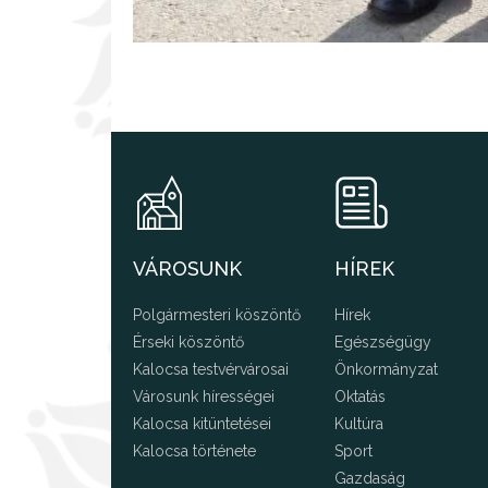
VÁROSUNK
HÍREK
Polgármesteri köszöntő
Hírek
Érseki köszöntő
Egészségügy
Kalocsa testvérvárosai
Önkormányzat
Városunk hírességei
Oktatás
Kalocsa kitüntetései
Kultúra
Kalocsa története
Sport
Gazdaság