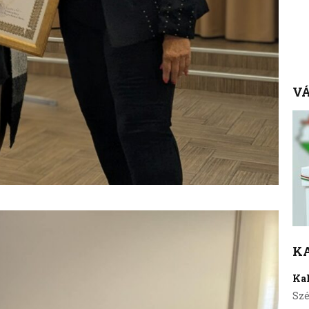
VÁ
K
Ka
Szé