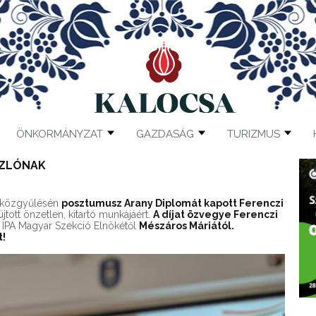
ÖNKORMÁNYZAT
GAZDASÁG
TURIZMUS
SZLÓNAK
ó közgyűlésén
posztumusz Arany Diplomát kapott Ferenczi
jtott önzetlen, kitartó munkájáért.
A díjat özvegye Ferenczi
 IPA Magyar Szekció Elnökétől
Mészáros Máriától.
t!