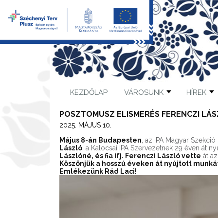
KEZDŐLAP
VÁROSUNK
HÍREK
POSZTOMUSZ ELISMERÉS FERENCZI LÁ
2025. MÁJUS 10.
Május 8-án Budapesten
, az IPA Magyar Szekci
László
, a Kalocsai IPA Szervezetnek 29 éven át nyú
Lászlóné, és fia ifj. Ferenczi László vette
át az
Köszönjük a hosszú éveken át nyújtott munká
Emlékezünk Rád Laci!