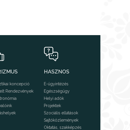
RIZMUS
HASZNOS
ztikai koncepció
E-ügyintézés
elt Rendezvények
Egészségügy
tronómia
Helyi adók
valóink
Projektek
áshelyek
Szociális ellátások
Sajtóközlemények
Oktatás, szakképzés