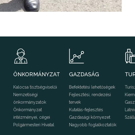
ÖNKORMÁNYZAT
GAZDASÁG
TU
Kalocsa tisztségviselői
Befektetési lehetőségek
Turis
Nemzetiségi
Fejlesztési, rendezési
Kiem
önkormányzatok
tervek
Gasz
Önkormányzat
Kutatás-fejlesztés
Látni
intézményei, cégei
Gazdasági környezet
Száll
Polgármesteri Hivatal
Nagyobb foglalkoztatók