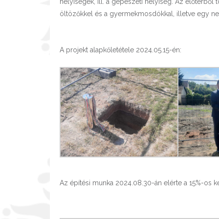
helyiségek, ill. a gépészeti helyiség. Az előtérből 
öltözőkkel és a gyermekmosdókkal, illetve egy nev
A projekt alapkőletétele 2024.05.15-én:
Az építési munka 2024.08.30-án elérte a 15%-os kész