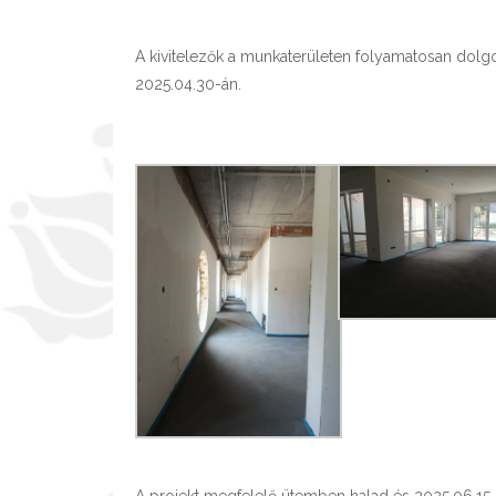
A kivitelezők a munkaterületen folyamatosan dolgo
2025.04.30-án.
A projekt megfelelő ütemben halad és 2025.06.15-