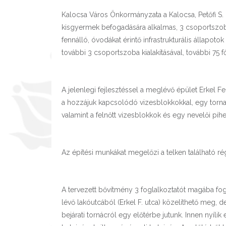
Kalocsa Város Önkormányzata a Kalocsa, Petőfi S. u
kisgyermek befogadására alkalmas, 3 csoportszobá
fennálló, óvodákat érintő infrastrukturális állapot
további 3 csoportszoba kialakításával, további 75 
A jelenlegi fejlesztéssel a meglévő épület Erkel 
a hozzájuk kapcsolódó vizesblokkokkal, egy tornas
valamint a felnőtt vizesblokkok és egy nevelői pih
Az építési munkákat megelőzi a telken található ré
A tervezett bővítmény 3 foglalkoztatót magába fogl
lévő lakóutcából (Erkel F. utca) közelíthető meg, de
bejárati tornácról egy előtérbe jutunk. Innen nyíli