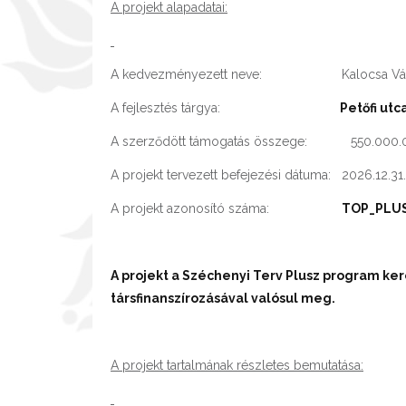
A projekt alapadatai:
A kedvezményezett neve: Kalocsa Váro
A fejlesztés tárgya:
Petőfi ut
A szerződött támogatás összege: 550.000.0
A projekt tervezett befejezési dátuma: 2026.12.31.
A projekt azonosító száma:
TOP_PLUS
A projekt a Széchenyi Terv Plusz program ke
társfinanszírozásával valósul meg.
A projekt tartalmának részletes bemutatása: