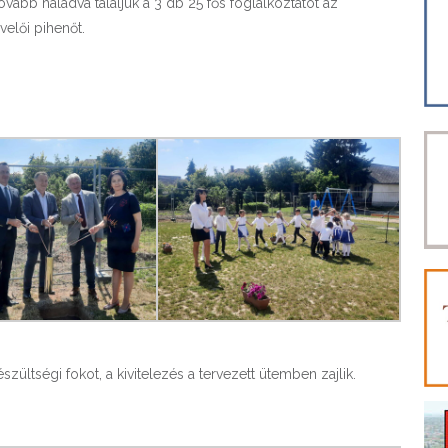
tovább haladva találjuk a 3 db 25 fős foglalkoztatót az
elői pihenőt.
ültségi fokot, a kivitelezés a tervezett ütemben zajlik.