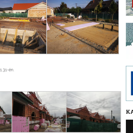
1.31-én.
K