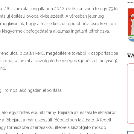
. 26. szám alatti ingatlanon 2022. év őszén zárta le egy 75 fő
s új építésű óvoda kivitelezését. A városban jelenleg
ok megkívánták, hogy a már elkészült épület bővítésre kerüljön
fő kisgyermek befogadására alkalmas ingatlant létrehozva.
Ferenc utcai oldalán kerül megépítésre további 3 csoportszoba
V
zoba, valamint a kiszolgáló helyiségek (gépészeti helyiség),
enő.
gi, romos lakóingatlan elbontása.
aló egyszintes épületszárny. Bejárata az északi telekhatáron
 a főbejárat a már elkészült főépületben található. A fedett
k egy tornaszoba szertárakkal, illetve a kiszolgáló mosdó