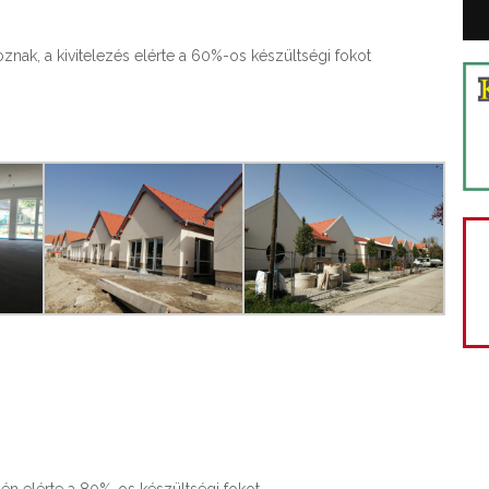
znak, a kivitelezés elérte a 60%-os készültségi fokot
én elérte a 80%-os készültségi fokot.