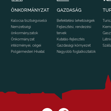
ÖNKORMÁNYZAT
GAZDASÁG
TU
Kalocsa tisztségviselői
Befektetési lehetőségek
Turis
Nemzetiségi
Fejlesztési, rendezési
Kiem
önkormányzatok
tervek
Gasz
Önkormányzat
Kutatás-fejlesztés
Látni
intézményei, cégei
Gazdasági környezet
Száll
Polgármesteri Hivatal
Nagyobb foglalkoztatók