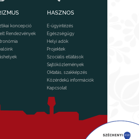
RIZMUS
HASZNOS
ztikai koncepció
E-ügyintézés
elt Rendezvények
Egészségügy
tronómia
Helyi adók
valóink
Projektek
áshelyek
Szociális ellátások
Sajtóközlemények
Oktatás, szakképzés
Közérdekű információk
Kapcsolat