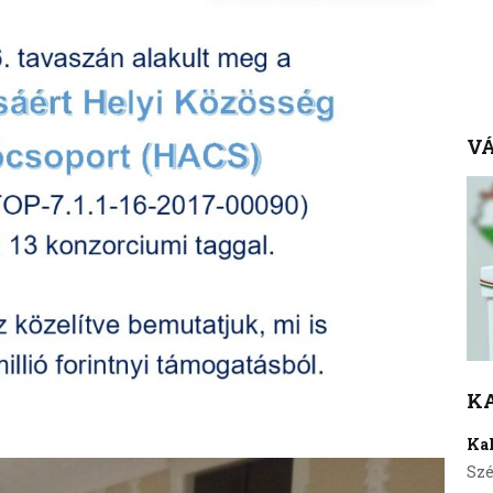
VÁ
K
Ka
Szé