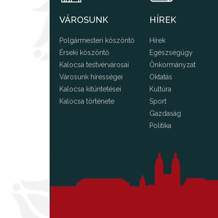
VÁROSUNK
HÍREK
Polgármesteri köszöntő
Hírek
Érseki köszöntő
Egészségügy
Kalocsa testvérvárosai
Önkormányzat
Városunk hírességei
Oktatás
Kalocsa kitüntetései
Kultúra
Kalocsa története
Sport
Gazdaság
Politika