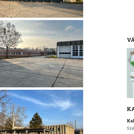
VÁ
K
Ka
Szé