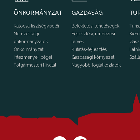
ÖNKORMÁNYZAT
GAZDASÁG
TU
Kalocsa tisztségviselői
Befektetési lehetőségek
Turis
Nemzetiségi
Fejlesztési, rendezési
Kiem
önkormányzatok
tervek
Gasz
Önkormányzat
Kutatás-fejlesztés
Látni
intézményei, cégei
Gazdasági környezet
Száll
Polgármesteri Hivatal
Nagyobb foglalkoztatók