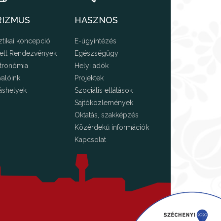
RIZMUS
HASZNOS
ztikai koncepció
E-ügyintézés
elt Rendezvények
Egészségügy
tronómia
Helyi adók
valóink
Projektek
áshelyek
Szociális ellátások
Sajtóközlemények
Oktatás, szakképzés
Közérdekű információk
Kapcsolat