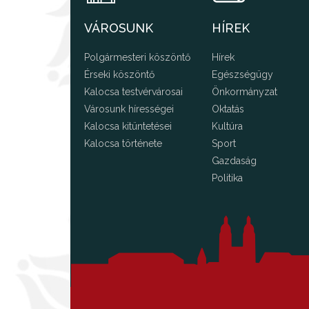
VÁROSUNK
HÍREK
Polgármesteri köszöntő
Hírek
Érseki köszöntő
Egészségügy
Kalocsa testvérvárosai
Önkormányzat
Városunk hírességei
Oktatás
Kalocsa kitüntetései
Kultúra
Kalocsa története
Sport
Gazdaság
Politika