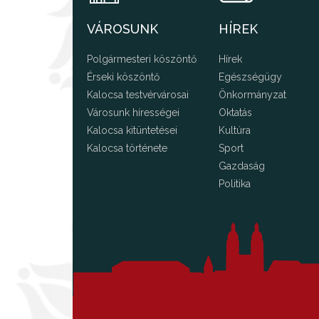
VÁROSUNK
HÍREK
Polgármesteri köszöntő
Hírek
Érseki köszöntő
Egészségügy
Kalocsa testvérvárosai
Önkormányzat
Városunk hírességei
Oktatás
Kalocsa kitüntetései
Kultúra
Kalocsa története
Sport
Gazdaság
Politika