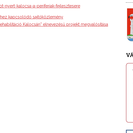
t-nyert-kalocsa-a-periferiak-fejlesztesere
thez kapcsolódó sajtóközlemény
rehabilitáció Kalocsán” elnevezésű projekt megvalósítása
V