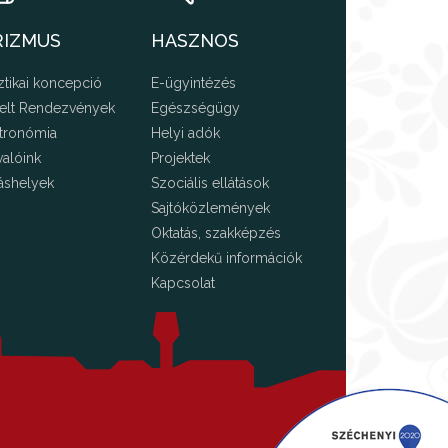
RIZMUS
HASZNOS
ztikai koncepció
E-ügyintézés
elt Rendezvények
Egészségügy
tronómia
Helyi adók
valóink
Projektek
áshelyek
Szociális ellátások
Sajtóközlemények
Oktatás, szakképzés
Közérdekű információk
Kapcsolat