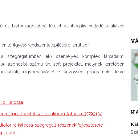
é és biztonságosabbá tételét az illegális hulladéklerakások
VÁ
 térfigyelő rendszer telepítésére kerül sor.
 a
szegregátumban élő személyek komplex társadalmi
009 azonosító számú ún. soft projekttel, melynek keretében
almi akciók, hagyományőrző és közösségi programok, illetve
lio_Kalocsa
K
dmilliard-forintot-var-bizakodva-kalocsa-3579913/
Ka
llioforint-kalocsa-szegregalt-reszenek-fejlesztesere-
Szé
pitenek-