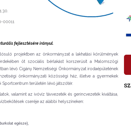
1.30.
20-00011
turális fejlesztésére irányul.
lósuló projektben az önkormányzat a lakhatási körülmények
a érdekében öt szociális bérlakást korszerűsít a Malomszögi
apotban lévő Cigány Nemzetiségi Önkormányzat irodaépületének
emzetiségi önkormányzati közösségi ház, illetve a gyermekek
i Sportcentrum területén lévő játszótér.
S
latok, valamint az ivóvíz távvezeték és gerincvezeték kiváltása,
s vízbekötések cseréje az alábbi helyszíneken:
burkolat egésze),