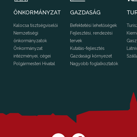
ÖNKORMÁNYZAT
GAZDASÁG
TU
Kalocsa tisztségviselői
Befektetési lehetőségek
Turis
Nemzetiségi
Fejlesztési, rendezési
Kiem
önkormányzatok
tervek
Gasz
Önkormányzat
Kutatás-fejlesztés
Látni
intézményei, cégei
Gazdasági környezet
Száll
Polgármesteri Hivatal
Nagyobb foglalkoztatók