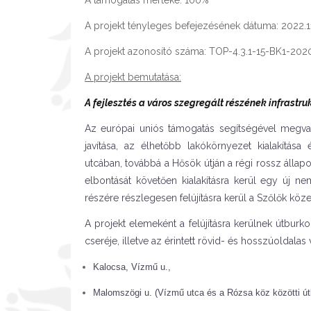
A támogatás mértéke: 100%
A projekt tényleges befejezésének dátuma: 2022.1
A projekt azonosító száma: TOP-4.3.1-15-BK1-20
A projekt bemutatása:
A fejlesztés a város szegregált részének infrastruk
Az európai uniós támogatás segítségével megva
javítása, az élhetőbb lakókörnyezet kialakítás
utcában, továbbá a Hősök útján a régi rossz áll
elbontását követően kialakításra kerül egy új n
részére részlegesen felújításra kerül a Szőlők köze
A projekt elemeként a felújításra kerülnek útburko
cseréje, illetve az érintett rövid- és hosszúoldala
Kalocsa, Vízmű u.,
Malomszögi u. (Vízmű utca és a Rózsa köz közötti út