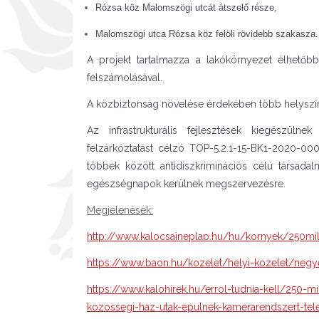
Rózsa köz Malomszögi utcát átszelő része,
Malomszögi utca Rózsa köz felöli rövidebb szakasza.
A projekt tartalmazza a lakókörnyezet élhetőbb
felszámolásával.
A közbiztonság növelése érdekében több helyszínen
Az infrastrukturális fejlesztések kiegészülnek
felzárkóztatást célzó TOP-5.2.1-15-BK1-2020-00
többek között antidiszkriminációs célú társad
egészségnapok kerülnek megszervezésre.
Megjelenések:
http://www.kalocsaineplap.hu/hu/kornyek/250mil
https://www.baon.hu/kozelet/helyi-kozelet/negye
https://www.kalohirek.hu/errol-tudnia-kell/250-mi
kozossegi-haz-utak-epulnek-kamerarendszert-tele