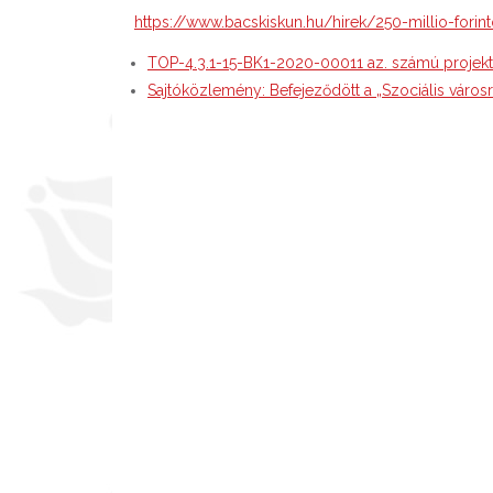
https://www.bacskiskun.hu/hirek/250-millio-forinto
TOP-4.3.1-15-BK1-2020-00011 az. számú projek
Sajtóközlemény: Befejeződött a „Szociális város