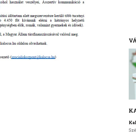
VÁ
K
Ka
Szé