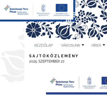
KEZDŐLAP
VÁROSUNK
HÍREK
S A J T Ó K Ö Z L E M É N Y
2025. SZEPTEMBER 27.