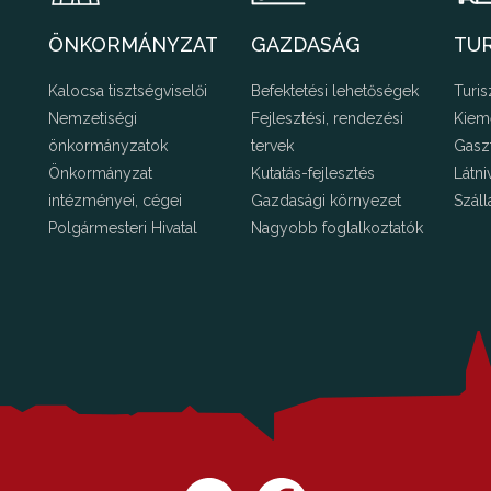
ÖNKORMÁNYZAT
GAZDASÁG
TU
Kalocsa tisztségviselői
Befektetési lehetőségek
Turis
Nemzetiségi
Fejlesztési, rendezési
Kiem
önkormányzatok
tervek
Gasz
Önkormányzat
Kutatás-fejlesztés
Látni
intézményei, cégei
Gazdasági környezet
Száll
Polgármesteri Hivatal
Nagyobb foglalkoztatók