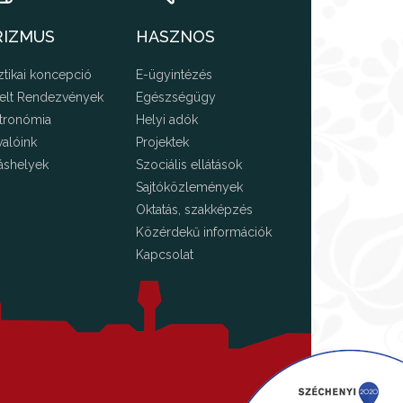
RIZMUS
HASZNOS
ztikai koncepció
E-ügyintézés
elt Rendezvények
Egészségügy
tronómia
Helyi adók
valóink
Projektek
áshelyek
Szociális ellátások
Sajtóközlemények
Oktatás, szakképzés
Közérdekű információk
Kapcsolat