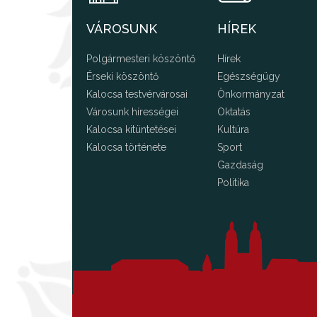
VÁROSUNK
HÍREK
Polgármesteri köszöntő
Hírek
Érseki köszöntő
Egészségügy
Kalocsa testvérvárosai
Önkormányzat
Városunk hírességei
Oktatás
Kalocsa kitüntetései
Kultúra
Kalocsa története
Sport
Gazdaság
Politika