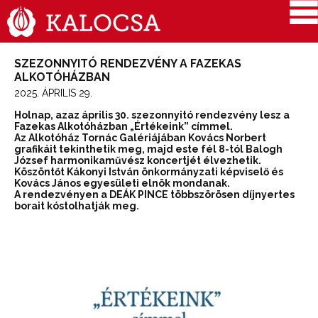
SZEZONNYITÓ RENDEZVÉNY A FAZEKAS
ALKOTÓHÁZBAN
2025. ÁPRILIS 29.
Holnap, azaz április 30. szezonnyitó rendezvény lesz a
Fazekas Alkotóházban „Értékeink” címmel.
Az Alkotóház Tornác Galériájában Kovács Norbert
grafikáit tekinthetik meg, majd este fél 8-tól Balogh
József harmonikaművész koncertjét élvezhetik.
Köszöntőt Kákonyi István önkormányzati képviselő és
Kovács János egyesületi elnök mondanak.
A rendezvényen a DEÁK PINCE többszörösen díjnyertes
borait kóstolhatják meg.