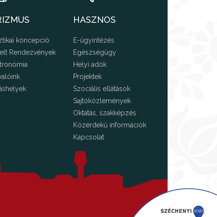
RIZMUS
HASZNOS
ztikai koncepció
E-ügyintézés
elt Rendezvények
Egészségügy
tronómia
Helyi adók
valóink
Projektek
áshelyek
Szociális ellátások
Sajtóközlemények
Oktatás, szakképzés
Közérdekű információk
Kapcsolat