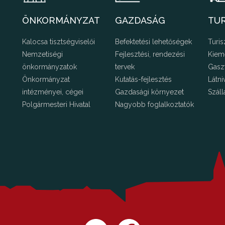
ÖNKORMÁNYZAT
GAZDASÁG
TU
Kalocsa tisztségviselői
Befektetési lehetőségek
Turis
Nemzetiségi
Fejlesztési, rendezési
Kiem
önkormányzatok
tervek
Gasz
Önkormányzat
Kutatás-fejlesztés
Látni
intézményei, cégei
Gazdasági környezet
Száll
Polgármesteri Hivatal
Nagyobb foglalkoztatók