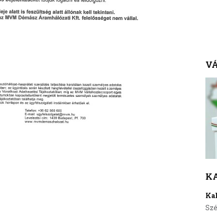
VÁ
K
Ka
Szé