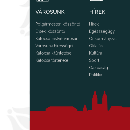
VÁROSUNK
HÍREK
Polgármesteri köszöntő
Hírek
Érseki köszöntő
Egészségügy
Kalocsa testvérvárosai
Önkormányzat
Városunk hírességei
Oktatás
Kalocsa kitüntetései
Kultúra
Kalocsa története
Sport
Gazdaság
Politika