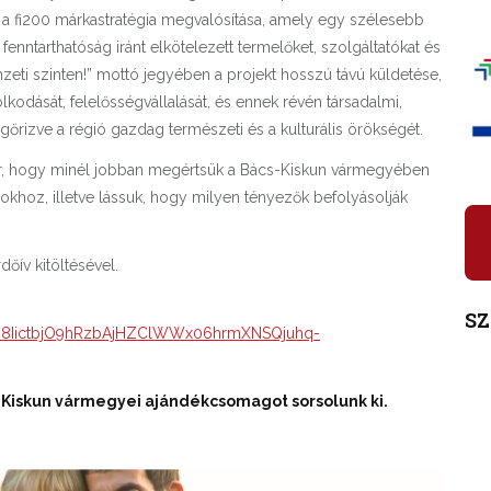
l a fi200 márkastratégia megvalósítása, amely egy szélesebb
enntarthatóság iránt elkötelezett termelőket, szolgáltatókat és
zeti szinten!” mottó jegyében a projekt hosszú távú küldetése,
kodását, felelősségvállalását, és ennek révén társadalmi,
őrizve a régió gazdag természeti és a kulturális örökségét.
kor, hogy minél jobban megértsük a Bács-Kiskun vármegyében
sokhoz, illetve lássuk, hogy milyen tényezők befolyásolják
dőív kitöltésével.
S
cD8IictbjO9hRzbAjHZClWWx06hrmXNSQjuhq-
cs-Kiskun vármegyei ajándékcsomagot sorsolunk ki.