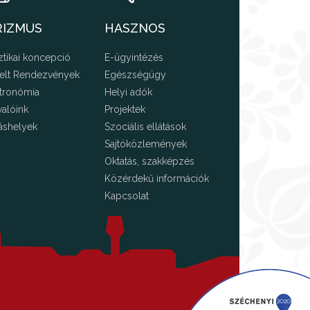
RIZMUS
HASZNOS
ztikai koncepció
E-ügyintézés
elt Rendezvények
Egészségügy
tronómia
Helyi adók
valóink
Projektek
áshelyek
Szociális ellátások
Sajtóközlemények
Oktatás, szakképzés
Közérdekű információk
Kapcsolat