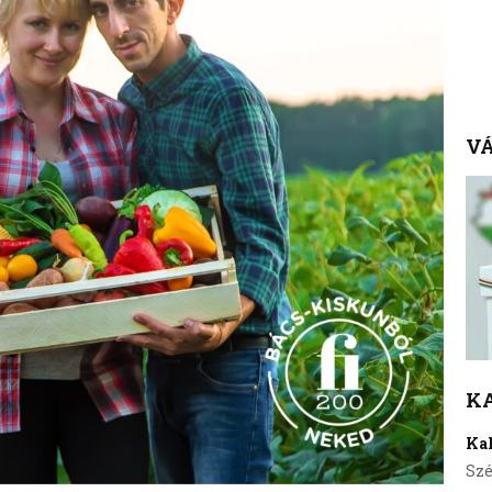
VÁ
K
Ka
Szé