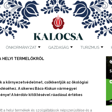
ÖNKORMÁNYZAT
GAZDASÁG
TURIZMUS
 A HELYI TERMELŐKRŐL
k a környezetvédelmet, csökkentjük az ökológiai
ődéséhez. A sikeres Bács-Kiskun vármegyei
nye! A kérdőív kitöltésével ráadásul értékes
 a helyi termékek és szolgáltatások népszerűsítése és a