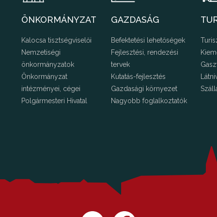
ÖNKORMÁNYZAT
GAZDASÁG
TU
Kalocsa tisztségviselői
Befektetési lehetőségek
Turis
Nemzetiségi
Fejlesztési, rendezési
Kiem
önkormányzatok
tervek
Gasz
Önkormányzat
Kutatás-fejlesztés
Látni
intézményei, cégei
Gazdasági környezet
Száll
Polgármesteri Hivatal
Nagyobb foglalkoztatók