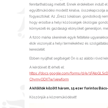
fenntarthatóság mellett. Ennek érdekében indult e
együttműködési modellt kínálva, összekapcsolja a f
fogyasztókat. Az „Érezz lokálisan, gondolkodj nem
hogy erősítse a helyi közösségek ökológiai gondol
környezeti és gazdasági előnyöket generáljon, meg
A fi200 márka sikerének egyik feltétele ugyanak
élők viszonyát a helyi termékekhez és szolgáltatá
keresletét.
Ebben nyújthat segítséget Ön is az alábbi rövid kér
A kérdőívet itt érheti el:
https://docs.google.com/forms/d/e/1FAIpQLS
ChymyODXTw/viewform
A kitöltők között három, 15 ezer forintos Bá
Köszönjük a közreműködését!