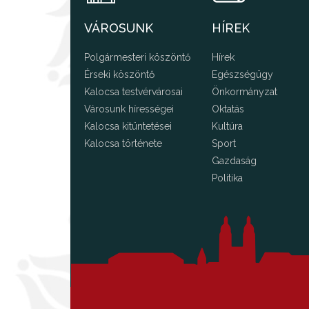
VÁROSUNK
HÍREK
Polgármesteri köszöntő
Hírek
Érseki köszöntő
Egészségügy
Kalocsa testvérvárosai
Önkormányzat
Városunk hírességei
Oktatás
Kalocsa kitüntetései
Kultúra
Kalocsa története
Sport
Gazdaság
Politika