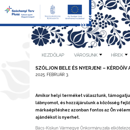
KEZDŐLAP
VÁROSUNK
HÍREK
SZÓLJON BELE ÉS NYERJEN! – KÉRDŐÍV
2025. FEBRUÁR 3.
Amikor helyi terméket választunk, támogatju
lábnyomot, és hozzájárulunk a közösség fejl
márkaépítéshez azonban fontos az Ön vélemé
ajándékot is nyerhet.
Bács-Kiskun Vármegye Önkormányzata elkötelezett