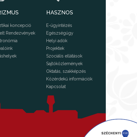
RIZMUS
HASZNOS
ztikai koncepció
E-ügyintézés
elt Rendezvények
Egészségügy
tronómia
Helyi adók
valóink
Projektek
áshelyek
Szociális ellátások
Sajtóközlemények
Oktatás, szakképzés
Közérdekű információk
Kapcsolat