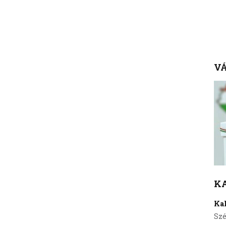
VÁ
K
Ka
Szé