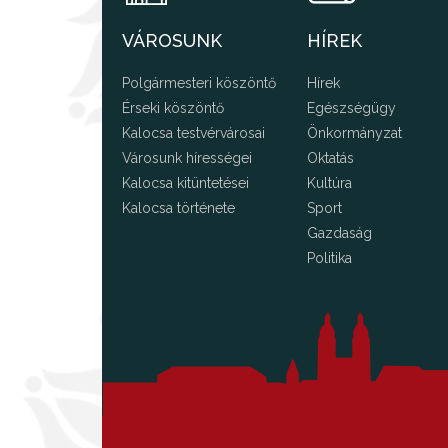
VÁROSUNK
HÍREK
Polgármesteri köszöntő
Hírek
Érseki köszöntő
Egészségügy
Kalocsa testvérvárosai
Önkormányzat
Városunk hírességei
Oktatás
Kalocsa kitüntetései
Kultúra
Kalocsa története
Sport
Gazdaság
Politika