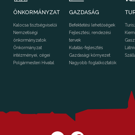
ÖNKORMÁNYZAT
GAZDASÁG
TU
Kalocsa tisztségviselői
Befektetési lehetőségek
Turis
Nemzetiségi
Fejlesztési, rendezési
Kiem
önkormányzatok
tervek
Gasz
Önkormányzat
Kutatás-fejlesztés
Látni
intézményei, cégei
Gazdasági környezet
Száll
Polgármesteri Hivatal
Nagyobb foglalkoztatók