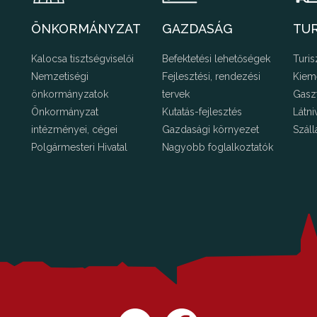
ÖNKORMÁNYZAT
GAZDASÁG
TU
Kalocsa tisztségviselői
Befektetési lehetőségek
Turis
Nemzetiségi
Fejlesztési, rendezési
Kiem
önkormányzatok
tervek
Gasz
Önkormányzat
Kutatás-fejlesztés
Látni
intézményei, cégei
Gazdasági környezet
Száll
Polgármesteri Hivatal
Nagyobb foglalkoztatók