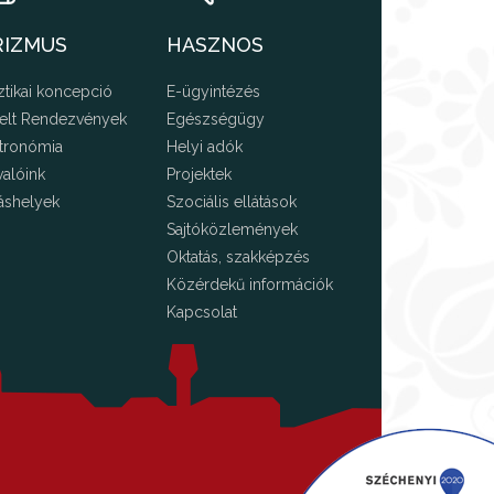
RIZMUS
HASZNOS
ztikai koncepció
E-ügyintézés
elt Rendezvények
Egészségügy
tronómia
Helyi adók
valóink
Projektek
áshelyek
Szociális ellátások
Sajtóközlemények
Oktatás, szakképzés
Közérdekű információk
Kapcsolat