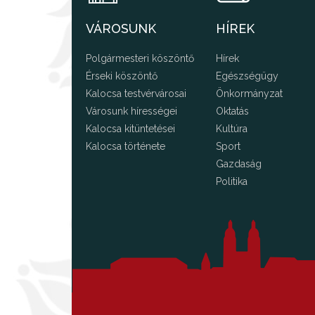
VÁROSUNK
HÍREK
Polgármesteri köszöntő
Hírek
Érseki köszöntő
Egészségügy
Kalocsa testvérvárosai
Önkormányzat
Városunk hírességei
Oktatás
Kalocsa kitüntetései
Kultúra
Kalocsa története
Sport
Gazdaság
Politika