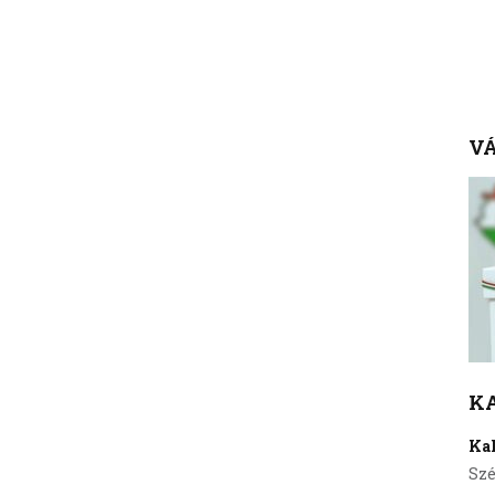
VÁ
K
Ka
Szé