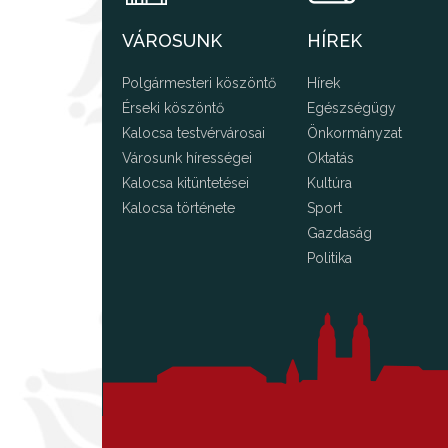
VÁROSUNK
HÍREK
Polgármesteri köszöntő
Hírek
Érseki köszöntő
Egészségügy
Kalocsa testvérvárosai
Önkormányzat
Városunk hírességei
Oktatás
Kalocsa kitüntetései
Kultúra
Kalocsa története
Sport
Gazdaság
Politika