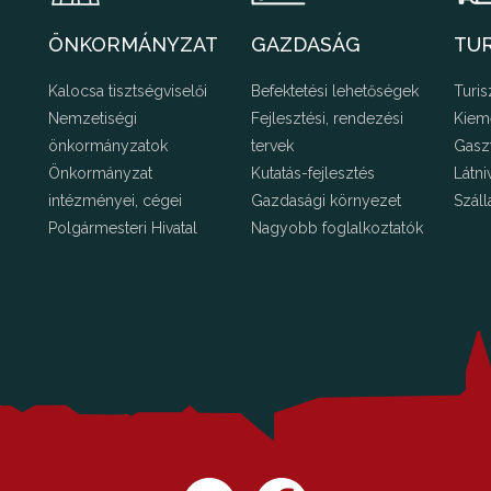
ÖNKORMÁNYZAT
GAZDASÁG
TU
Kalocsa tisztségviselői
Befektetési lehetőségek
Turis
Nemzetiségi
Fejlesztési, rendezési
Kiem
önkormányzatok
tervek
Gasz
Önkormányzat
Kutatás-fejlesztés
Látni
intézményei, cégei
Gazdasági környezet
Száll
Polgármesteri Hivatal
Nagyobb foglalkoztatók