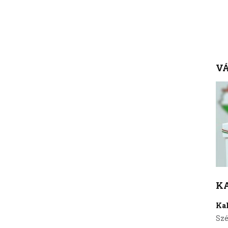
VÁ
K
Ka
Szé