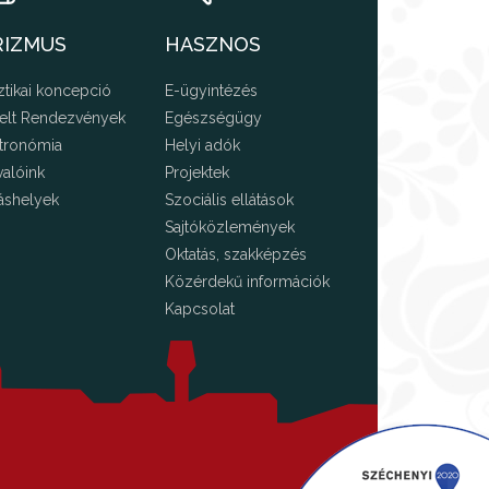
RIZMUS
HASZNOS
ztikai koncepció
E-ügyintézés
elt Rendezvények
Egészségügy
tronómia
Helyi adók
valóink
Projektek
áshelyek
Szociális ellátások
Sajtóközlemények
Oktatás, szakképzés
Közérdekű információk
Kapcsolat