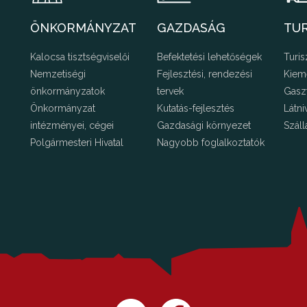
ÖNKORMÁNYZAT
GAZDASÁG
TU
Kalocsa tisztségviselői
Befektetési lehetőségek
Turis
Nemzetiségi
Fejlesztési, rendezési
Kiem
önkormányzatok
tervek
Gasz
Önkormányzat
Kutatás-fejlesztés
Látni
intézményei, cégei
Gazdasági környezet
Száll
Polgármesteri Hivatal
Nagyobb foglalkoztatók