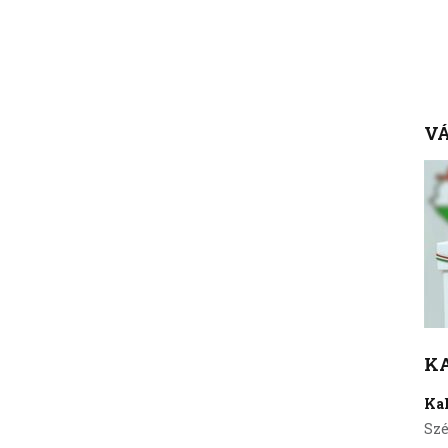
VÁ
K
Ka
Szé