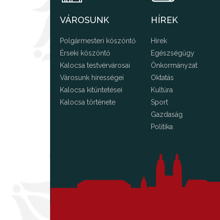
VÁROSUNK
HÍREK
Polgármesteri köszöntő
Hírek
Érseki köszöntő
Egészségügy
Kalocsa testvérvárosai
Önkormányzat
Városunk hírességei
Oktatás
Kalocsa kitüntetései
Kultúra
Kalocsa története
Sport
Gazdaság
Politika