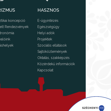
RIZMUS
HASZNOS
ztikai koncepció
E-ügyintézés
elt Rendezvények
Egészségügy
tronómia
Helyi adók
valóink
Projektek
áshelyek
Szociális ellátások
Sajtóközlemények
Oktatás, szakképzés
Közérdekű információk
Kapcsolat