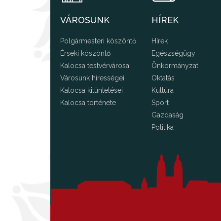
VÁROSUNK
HÍREK
Polgármesteri köszöntő
Hírek
Érseki köszöntő
Egészségügy
Kalocsa testvérvárosai
Önkormányzat
Városunk hírességei
Oktatás
Kalocsa kitüntetései
Kultúra
Kalocsa története
Sport
Gazdaság
Politika