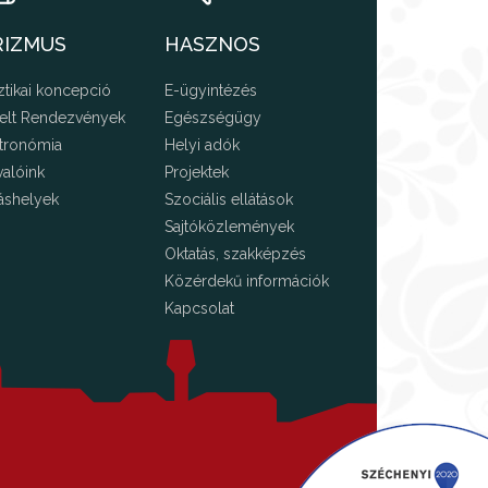
RIZMUS
HASZNOS
ztikai koncepció
E-ügyintézés
elt Rendezvények
Egészségügy
tronómia
Helyi adók
valóink
Projektek
áshelyek
Szociális ellátások
Sajtóközlemények
Oktatás, szakképzés
Közérdekű információk
Kapcsolat