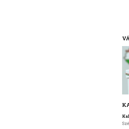
VÁ
K
Ka
Szé