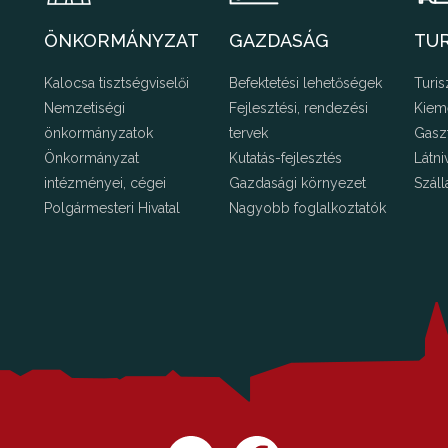
ÖNKORMÁNYZAT
GAZDASÁG
TU
Kalocsa tisztségviselői
Befektetési lehetőségek
Turis
Nemzetiségi
Fejlesztési, rendezési
Kiem
önkormányzatok
tervek
Gasz
Önkormányzat
Kutatás-fejlesztés
Látni
intézményei, cégei
Gazdasági környezet
Száll
Polgármesteri Hivatal
Nagyobb foglalkoztatók