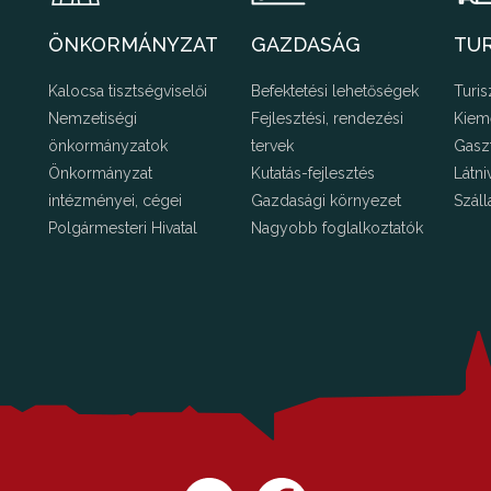
ÖNKORMÁNYZAT
GAZDASÁG
TU
Kalocsa tisztségviselői
Befektetési lehetőségek
Turis
Nemzetiségi
Fejlesztési, rendezési
Kiem
önkormányzatok
tervek
Gasz
Önkormányzat
Kutatás-fejlesztés
Látni
intézményei, cégei
Gazdasági környezet
Száll
Polgármesteri Hivatal
Nagyobb foglalkoztatók