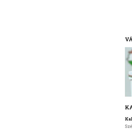
VÁ
K
Ka
Szé