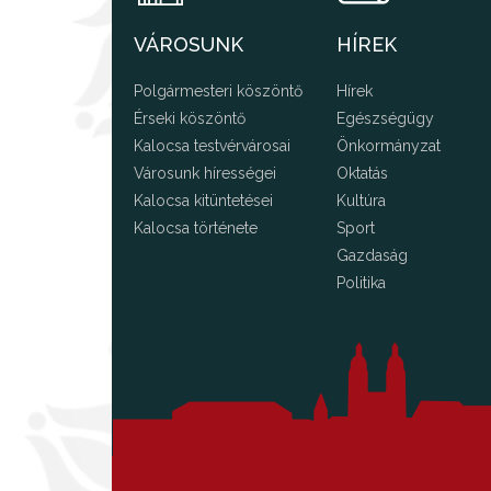
VÁROSUNK
HÍREK
Polgármesteri köszöntő
Hírek
Érseki köszöntő
Egészségügy
Kalocsa testvérvárosai
Önkormányzat
Városunk hírességei
Oktatás
Kalocsa kitüntetései
Kultúra
Kalocsa története
Sport
Gazdaság
Politika