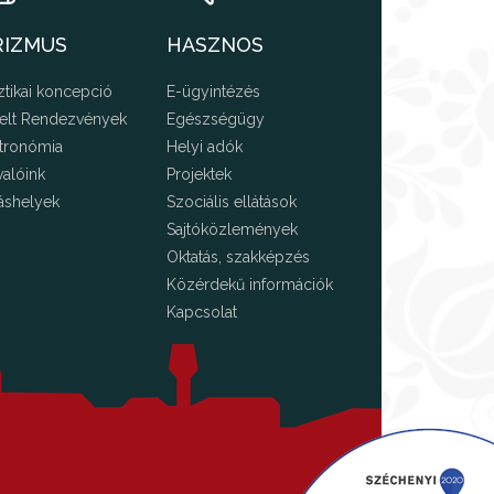
RIZMUS
HASZNOS
ztikai koncepció
E-ügyintézés
elt Rendezvények
Egészségügy
tronómia
Helyi adók
valóink
Projektek
áshelyek
Szociális ellátások
Sajtóközlemények
Oktatás, szakképzés
Közérdekű információk
Kapcsolat