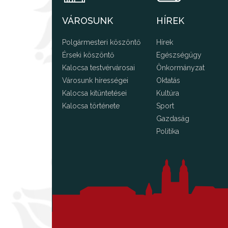
VÁROSUNK
HÍREK
Polgármesteri köszöntő
Hírek
Érseki köszöntő
Egészségügy
Kalocsa testvérvárosai
Önkormányzat
Városunk hírességei
Oktatás
Kalocsa kitüntetései
Kultúra
Kalocsa története
Sport
Gazdaság
Politika