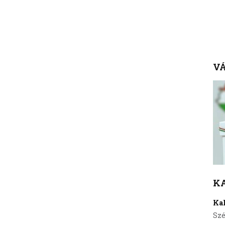
VÁ
K
Ka
Szé