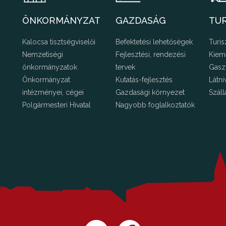
ÖNKORMÁNYZAT
GAZDASÁG
TU
Kalocsa tisztségviselői
Befektetési lehetőségek
Turis
Nemzetiségi
Fejlesztési, rendezési
Kiem
önkormányzatok
tervek
Gasz
Önkormányzat
Kutatás-fejlesztés
Látni
intézményei, cégei
Gazdasági környezet
Száll
Polgármesteri Hivatal
Nagyobb foglalkoztatók