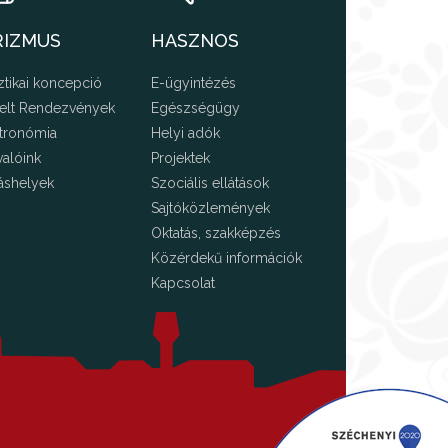
RIZMUS
HASZNOS
ztikai koncepció
E-ügyintézés
elt Rendezvények
Egészségügy
tronómia
Helyi adók
valóink
Projektek
áshelyek
Szociális ellátások
Sajtóközlemények
Oktatás, szakképzés
Közérdekű információk
Kapcsolat