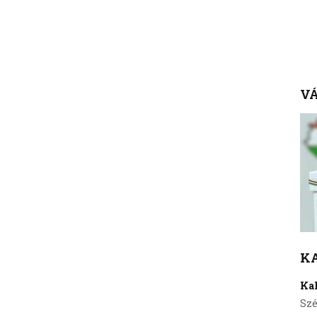
VÁ
K
Ka
Szé