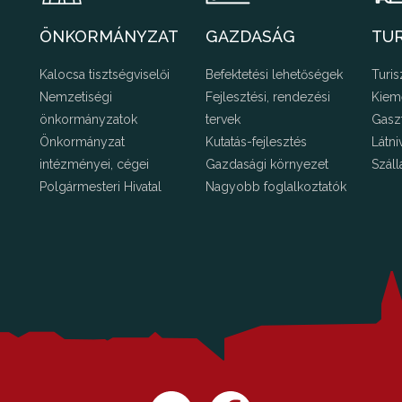
ÖNKORMÁNYZAT
GAZDASÁG
TU
Kalocsa tisztségviselői
Befektetési lehetőségek
Turis
Nemzetiségi
Fejlesztési, rendezési
Kiem
önkormányzatok
tervek
Gasz
Önkormányzat
Kutatás-fejlesztés
Látni
intézményei, cégei
Gazdasági környezet
Száll
Polgármesteri Hivatal
Nagyobb foglalkoztatók