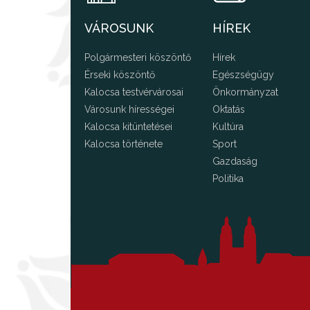
VÁROSUNK
HÍREK
Polgármesteri köszöntő
Hírek
Érseki köszöntő
Egészségügy
Kalocsa testvérvárosai
Önkormányzat
Városunk hírességei
Oktatás
Kalocsa kitüntetései
Kultúra
Kalocsa története
Sport
Gazdaság
Politika