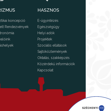
RIZMUS
HASZNOS
ztikai koncepció
E-ügyintézés
elt Rendezvények
Egészségügy
tronómia
Helyi adók
valóink
Projektek
áshelyek
Szociális ellátások
Sajtóközlemények
Oktatás, szakképzés
Közérdekű információk
Kapcsolat