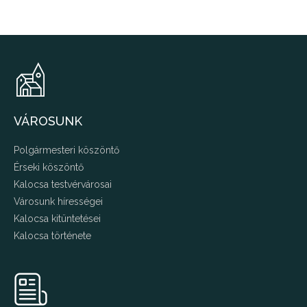
VÁROSUNK
Polgármesteri köszöntő
Érseki köszöntő
Kalocsa testvérvárosai
Városunk hírességei
Kalocsa kitüntetései
Kalocsa története