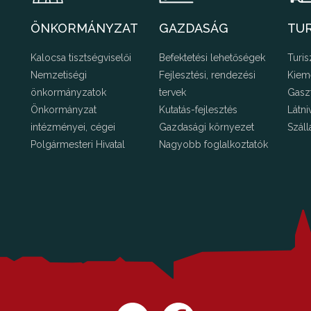
ÖNKORMÁNYZAT
GAZDASÁG
TU
Kalocsa tisztségviselői
Befektetési lehetőségek
Turis
Nemzetiségi
Fejlesztési, rendezési
Kiem
önkormányzatok
tervek
Gasz
Önkormányzat
Kutatás-fejlesztés
Látni
intézményei, cégei
Gazdasági környezet
Száll
Polgármesteri Hivatal
Nagyobb foglalkoztatók