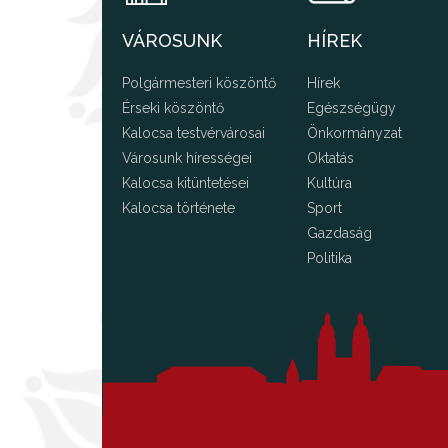
VÁROSUNK
HÍREK
Polgármesteri köszöntő
Hírek
Érseki köszöntő
Egészségügy
Kalocsa testvérvárosai
Önkormányzat
Városunk hírességei
Oktatás
Kalocsa kitüntetései
Kultúra
Kalocsa története
Sport
Gazdaság
Politika