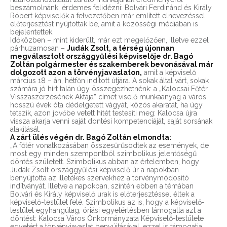
beszámolnánk, érdemes felidézni: Bolvári Ferdinánd és Király
Róbert képviselők a felvezetőben már említett elnevezéssel
előterjesztést nyújtottak be, amit a közösségi médiában is
bejelentettek.
Időközben – mint kiderült, már ezt megelőzően, illetve ezzel
párhuzamosan –
Judák Zsolt, a térség újonnan
megválasztott országgyűlési képviselője dr. Bagó
Zoltán polgármester és szakemberek bevonásával már
dolgozott azon a törvényjavaslaton,
amit a képviselő
március 18 – án, hétfőn indított útjára. A sokak által várt, sokak
számára jó hírt talán úgy összegezhetnénk: a „Kalocsai Főtér
Visszaszerzésének Aktája” címet viselő munkaanyag a város
hosszú évek óta dédelgetett vágyát, közös akaratát, ha úgy
tetszik, azon jövőbe vetett hitét testesíti meg: Kalocsa újra
vissza akarja venni saját döntési kompetenciáját, saját sorsának
alakítását.
A zárt ülés végén dr. Bagó Zoltán elmondta:
„A főtér vonatkozásában összesűrűsödtek az események, de
most egy minden szempontból szimbolikus jelentőségű
döntés született. Szimbolikus abban az értelemben, hogy
Judák Zsolt országgyűlési képviselő úr a napokban
benyújtotta az illetékes szervekhez a törvénymódosító
indítványát. Illetve a napokban, szintén ebben a témában
Bolvári és Király képviselő urak is előterjesztéssel éltek a
képviselő-testület felé. Szimbolikus az is, hogy a képviselő-
testület egyhangúlag, óriási egyetértésben támogatta azt a
döntést: Kalocsa Város Önkormányzata Képviselő-testülete
egyetért a törvényjavaslat benyújtásával, ezzel is támogatja,