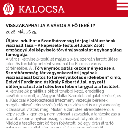
VISSZAKAPHATJA A VÁROS A FŐTERÉT?
2026. MÁJUS 25.
Útjára indulhat a Szentháromság tér jogi státuszának
visszaállítása – A képviselő-testület Judák Zsolt
országgyűlési képviselő törvényjavaslatát egyhangúlag
támogatja!
A városi képviselő-testület május 20-án, szerdán tartott ülése
jelentős fordulópontként vonulhat be Kalocsa város
történetébe. A „
Törvénymódosítás kezdeményezése a
Szentháromság tér vagyonkezelési jogának
visszaadását biztosító törvényalkotás érdekében” című,
Bolvári Ferdinánd és Király Róbert által jegyzett
előterjesztést zárt ülés keretében tárgyalta a testület.
A képviselők praktikus okból további kettő, eredetileg
későbbre sorolt, a „Magyar Máltai Szeretetszolgálat kérése”, és
a „Kalocsai Közétkeztetési Intézmény vezetője bérének
megállapítása”’ elnevezésű előterjesztéseket is a nyilvánosság
kizárásával vitatták meg. Miután a zárt ülés elrendeléséről a
képviselők 7 igen és 5 nem vokssal szavaztak, a tanácskozás a
továbbiakban a nyilvánosság kizárásával folytatódott.
Mielőtt a testület zárt körben folytatott, bő egy órán át tartó,
határozathozatallal záruló munkájának eredményéről