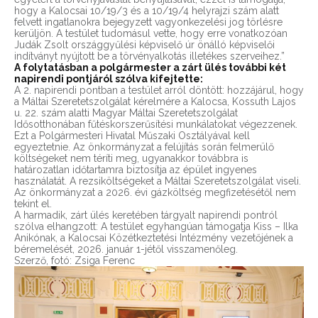
hogy a Kalocsai 10/19/3 és a 10/19/4 helyrajzi szám alatt
felvett ingatlanokra bejegyzett vagyonkezelési jog törlésre
kerüljön. A testület tudomásul vette, hogy erre vonatkozóan
Judák Zsolt országgyűlési képviselő úr önálló képviselői
indítványt nyújtott be a törvényalkotás illetékes szerveihez.”
A folytatásban a polgármester a zárt ülés további két
napirendi pontjáról szólva kifejtette:
A 2. napirendi pontban a testület arról döntött: hozzájárul, hogy
a Máltai Szeretetszolgálat kérelmére a Kalocsa, Kossuth Lajos
u. 22. szám alatti Magyar Máltai Szeretetszolgálat
Idősotthonában fűtéskorszerűsítési munkálatokat végezzenek.
Ezt a Polgármesteri Hivatal Műszaki Osztályával kell
egyeztetnie. Az önkormányzat a felújítás során felmerülő
költségeket nem téríti meg, ugyanakkor továbbra is
határozatlan időtartamra biztosítja az épület ingyenes
használatát. A rezsiköltségeket a Máltai Szeretetszolgálat viseli.
Az önkormányzat a 2026. évi gázköltség megfizetésétől nem
tekint el.
A harmadik, zárt ülés keretében tárgyalt napirendi pontról
szólva elhangzott: A testület egyhangúan támogatja Kiss – Ilka
Anikónak, a Kalocsai Közétkeztetési Intézmény vezetőjének a
béremelését, 2026. január 1-jétől visszamenőleg.
Szerző, fotó: Zsiga Ferenc