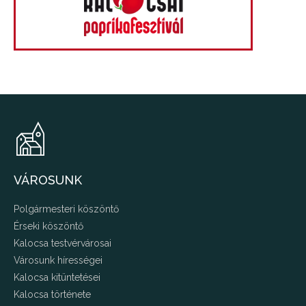
VÁROSUNK
Polgármesteri köszöntő
Érseki köszöntő
Kalocsa testvérvárosai
Városunk hírességei
Kalocsa kitüntetései
Kalocsa története