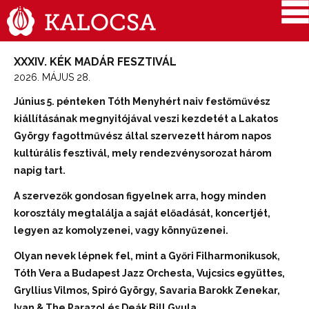
XXXIV. KÉK MADÁR FESZTIVÁL
2026. MÁJUS 28.
Június 5. pénteken Tóth Menyhért naiv festőművész
kiállításának megnyitójával veszi kezdetét a Lakatos
György fagottművész által szervezett három napos
kultúrális fesztivál, mely rendezvénysorozat három
napig tart.
A szervezők gondosan figyelnek arra, hogy minden
korosztály megtalálja a saját előadását, koncertjét,
legyen az komolyzenei, vagy könnyűzenei.
Olyan nevek lépnek fel, mint a Győri Filharmonikusok,
Tóth Vera a Budapest Jazz Orchesta, Vujcsics együttes,
Gryllius Vilmos, Spiró György, Savaria Barokk Zenekar,
Ivan & The Parazol és Deák Bill Gyula.