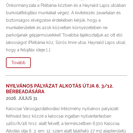
Önkormányzata a Plébánia közben és a Haynald Lajos utcában
burkolatfelújítási munkákat végez. A kivitelezés zavartalan és
biztonságos elvégzése érdekében kérjük, hogy a
munkaterületek és azok közvetlen környezetében ne
parkoljanak gépjárműveikkel! Továbbá tájékoztatjuk az ott élő
lakosságot (Plébánia köz, Sörös Imre utca, Haynald Lajos utca),
hogy a felújítás ideje […]
Tovább
NYILVÁNOS PÁLYÁZAT ALKOTÁS ÚTJA 6. 3/12.
BÉRBEADÁSÁRA
2026. JÚLIUS 31.
Kalocsai Városgazdálkodási Intézmény nyilvános pályázati
felhívást tesz közzé a kalocsai ingatlan nyilvántartásban
1460/A/46 hrsz. alatt felvett, a természetben 6300 Kalocsa,
Alkotás útja 6. 3. em. 12. szám alatt található 27 m2 alapterületű