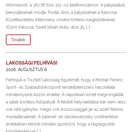
információt a 36/78 601-311 -os telefonszámon. A pályázatok
benyújtásának módja: Postai úton, a pályázatnak a Kalocsai
Közétkeztetési Intézmény címére történő megküldésével
(6300 Kalocsa, Szent István király utca 35. […]
Tovább
LAKOSSÁGI FELHÍVÁS!
2026. AUGUSZTUS 6.
Felhívjuk a Tisztelt Lakosság figyelmét, hogy a Molnár Ferenc
Sport- és Szabadidőközpont rendeltetésszerű használata
mindannyiunk közös érdeke. A napokban ismét megrongálták
a salak borítású futópályát. A felület helyreállítása bár nem vesz
sok időt igénybe, mégis sok bosszúsággal jár az azért felelős
munkatársaknak. A baleset- és sérülésveszély csökkentése
érdekében kérünk minden sportolót, hogy a legnagyobb
körültekintéssel […]