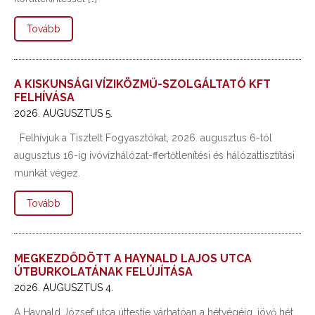
Tovább
A KISKUNSÁGI VÍZIKÖZMŰ-SZOLGÁLTATÓ KFT
FELHÍVÁSA
2026. AUGUSZTUS 5.
Felhívjuk a Tisztelt Fogyasztókat, 2026. augusztus 6-tól
augusztus 16-ig ivóvízhálózat-ffertőtlenítési és hálózattisztítási
munkát végez.
Tovább
MEGKEZDŐDÖTT A HAYNALD LAJOS UTCA
ÚTBURKOLATÁNAK FELÚJÍTÁSA
2026. AUGUSZTUS 4.
A Haynald József utca úttestje várhatóan a hétvégéig, jövő hét