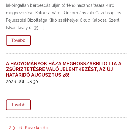
lakóingatlan bérbeadás útján történő hasznosítására Kiíró
megnevezése: Kalocsa Város Önkormányzata Gazdasági és
Fejlesztési Bizottsága Kiíró székhelye: 6300 Kalocsa, Szent
István király út 35. […]
Tovább
A HAGYOMÁNYOK HÁZA MEGHOSSZABBÍTOTTA A
ZSŰRIZTETÉSRE VALÓ JELENTKEZÉST, AZ ÚJ
HATÁRIDŐ AUGUSZTUS 28!
2026. JÚLIUS 30.
Tovább
1
2
3
…
61
Következő »