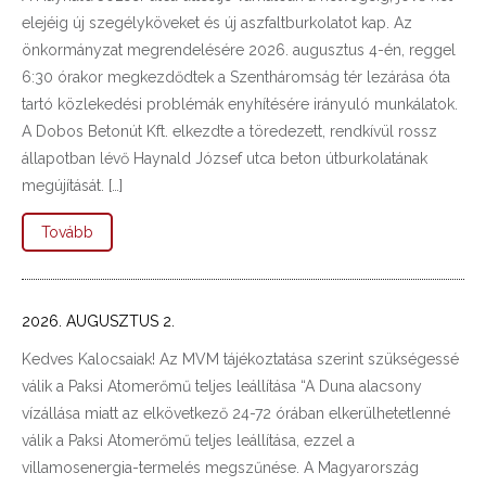
elejéig új szegélyköveket és új aszfaltburkolatot kap. Az
önkormányzat megrendelésére 2026. augusztus 4-én, reggel
6:30 órakor megkezdődtek a Szentháromság tér lezárása óta
tartó közlekedési problémák enyhítésére irányuló munkálatok.
A Dobos Betonút Kft. elkezdte a töredezett, rendkívül rossz
állapotban lévő Haynald József utca beton útburkolatának
megújítását. […]
Tovább
2026. AUGUSZTUS 2.
Kedves Kalocsaiak! Az MVM tájékoztatása szerint szükségessé
válik a Paksi Atomerőmű teljes leállítása “A Duna alacsony
vízállása miatt az elkövetkező 24-72 órában elkerülhetetlenné
válik a Paksi Atomerőmű teljes leállítása, ezzel a
villamosenergia-termelés megszűnése. A Magyarország