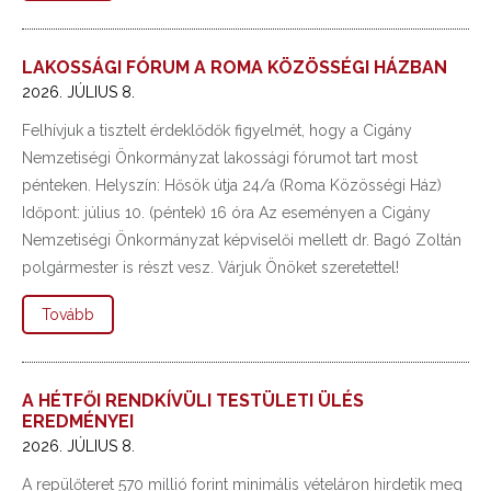
LAKOSSÁGI FÓRUM A ROMA KÖZÖSSÉGI HÁZBAN
2026. JÚLIUS 8.
Felhívjuk a tisztelt érdeklődők figyelmét, hogy a Cigány
Nemzetiségi Önkormányzat lakossági fórumot tart most
pénteken. Helyszín: Hősök útja 24/a (Roma Közösségi Ház)
Időpont: július 10. (péntek) 16 óra Az eseményen a Cigány
Nemzetiségi Önkormányzat képviselői mellett dr. Bagó Zoltán
polgármester is részt vesz. Várjuk Önöket szeretettel!
Tovább
A HÉTFŐI RENDKÍVÜLI TESTÜLETI ÜLÉS
EREDMÉNYEI
2026. JÚLIUS 8.
A repülőteret 570 millió forint minimális vételáron hirdetik meg