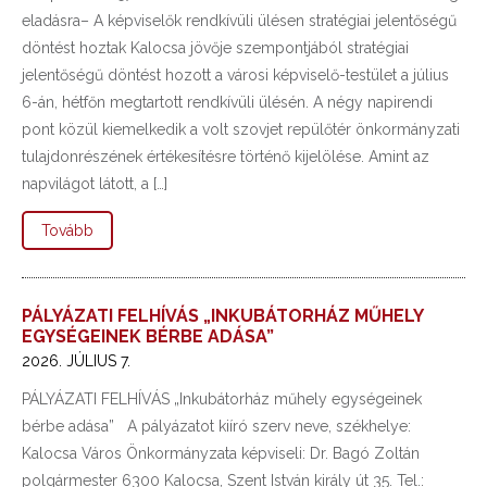
eladásra– A képviselők rendkívüli ülésen stratégiai jelentőségű
döntést hoztak Kalocsa jövője szempontjából stratégiai
jelentőségű döntést hozott a városi képviselő-testület a július
6-án, hétfőn megtartott rendkívüli ülésén. A négy napirendi
pont közül kiemelkedik a volt szovjet repülőtér önkormányzati
tulajdonrészének értékesítésre történő kijelölése. Amint az
napvilágot látott, a […]
Tovább
PÁLYÁZATI FELHÍVÁS „INKUBÁTORHÁZ MŰHELY
EGYSÉGEINEK BÉRBE ADÁSA”
2026. JÚLIUS 7.
PÁLYÁZATI FELHÍVÁS „Inkubátorház műhely egységeinek
bérbe adása” A pályázatot kiíró szerv neve, székhelye:
Kalocsa Város Önkormányzata képviseli: Dr. Bagó Zoltán
polgármester 6300 Kalocsa, Szent István király út 35. Tel.: