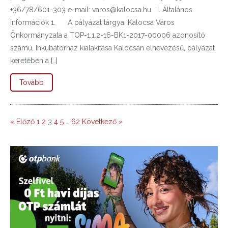
+36/78/601-303 e-mail: varos@kalocsa.hu I. Általános
információk 1. A pályázat tárgya: Kalocsa Város
Önkormányzata a TOP-1.1.2-16-BK1-2017-00006 azonosító
számú, Inkubátorház kialakítása Kalocsán elnevezésű, pályázat
keretében a […]
Tovább
« Előző
1
2
3
4
5
…
62
Következő »