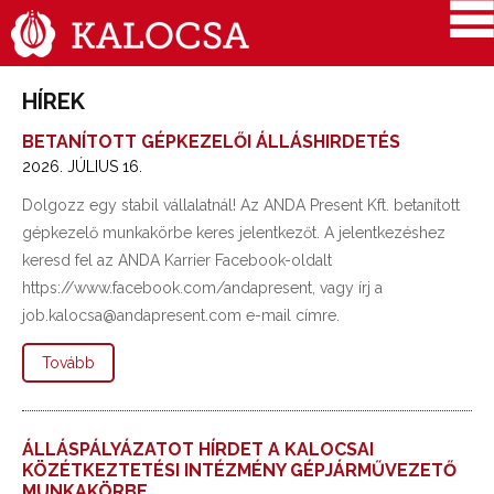
HÍREK
BETANÍTOTT GÉPKEZELŐI ÁLLÁSHIRDETÉS
2026. JÚLIUS 16.
Dolgozz egy stabil vállalatnál! Az ANDA Present Kft. betanított
gépkezelő munkakörbe keres jelentkezőt. A jelentkezéshez
keresd fel az ANDA Karrier Facebook-oldalt
https://www.facebook.com/andapresent, vagy írj a
job.kalocsa@andapresent.com e-mail címre.
Tovább
ÁLLÁSPÁLYÁZATOT HÍRDET A KALOCSAI
KÖZÉTKEZTETÉSI INTÉZMÉNY GÉPJÁRMŰVEZETŐ
MUNKAKÖRBE