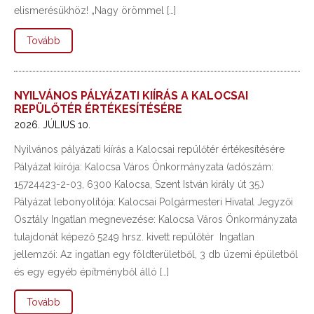
elismerésükhöz! „Nagy örömmel […]
Tovább
NYILVÁNOS PÁLYÁZATI KIÍRÁS A KALOCSAI
REPÜLŐTÉR ÉRTÉKESÍTÉSÉRE
2026. JÚLIUS 10.
Nyilvános pályázati kiírás a Kalocsai repülőtér értékesítésére
Pályázat kiírója: Kalocsa Város Önkormányzata (adószám:
15724423-2-03, 6300 Kalocsa, Szent István király út 35.)
Pályázat lebonyolítója: Kalocsai Polgármesteri Hivatal Jegyzői
Osztály Ingatlan megnevezése: Kalocsa Város Önkormányzata
tulajdonát képező 5249 hrsz. kivett repülőtér Ingatlan
jellemzői: Az ingatlan egy földterületből, 3 db üzemi épületből
és egy egyéb építményből álló […]
Tovább