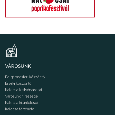
VÁROSUNK
Polgármesteri köszöntő
Érseki köszöntő
Kalocsa testvérvárosai
Városunk hírességei
Kalocsa kitüntetései
Kalocsa története