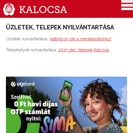
ÜZLETEK, TELEPEK NYILVÁNTARTÁSA
Üzletek nyilvántartása::
kattintson ide a megtekintéshez!
Telephelyek nyilvántartása:
2025 dec. telepek Kalocsa