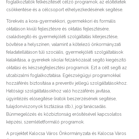
foglalkoztatók felkészítését célzó programok, az előítéletek
csökkentése és a célcsoport elhelyezkedésének segítése.
Törekvés a kora-gyermekkori, gyermekkori és formális
oktatáson kívüli fejlesztésre és oktatás fejlesztésére,
családsegítő és gyermekjóléti szolgáltatás kiterjesztése,
bővítése a helyszínen, valamint a kötelező önkormányzati
feladatellátáson túli szociális, gyermekjóléti szolgáltatások
kialakítása, a gyerekek iskolai felzárkózását segítő kiegészítő
oktatási és készségfejlesztési programok. Ezt a célt segíti az
utcabizalmi foglalkoztatása. Egészségügyi programokkal
hozzáférés biztosítása a preventív jellegű szolgáltatásokhoz.
Hatósági szolgáltatásokhoz való hozzáférés javítása,
ügyintézés elősegítése (iratok beszerzésének segítése,
tulajdonviszonyok tisztázása stb.), jogi tanácsadás.
Bűnmegelőzés és közbiztonság erősítésével kapcsolatos
képzési, szemléletformáló programok.
A projektet Kalocsa Város Önkormányzata és Kalocsa Város