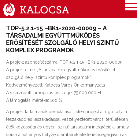
TOP-5.2.1-15 –BK1-2020-00009 – A
TÁRSADALMI EGYÜTTMŰKÖDÉS
ERŐSÍTÉSÉT SZOLGÁLÓ HELYI SZINTŰ
KOMPLEX PROGRAMOK
A projekt azonosítószáma: TOP-5.2.1-15 –BK1-2020-00009
A projekt címe: „A társadalmi együttműködés erősítését
szolgáló helyi szintű komplex programok”
Kedvezményezett: Kalocsa Város Önkormányzata
A szerződött támogatás összege: 75.000.000 Ft
A támogatás mértéke: 100 %
A projekt tartalmának bemutatása: Jelen projekt átfogó célja a
leszakadó és leszakadással veszélyeztetett városi területeken
élők közösségi és egyéni szintű társadalmi integrációja, amely
során a hátrányos helyzetű emberek életlehetőségei javulnak,