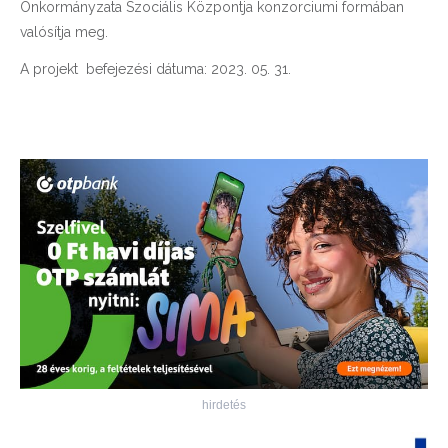
Önkormányzata Szociális Központja konzorciumi formában
valósítja meg.
A projekt befejezési dátuma: 2023. 05. 31.
hirdetés