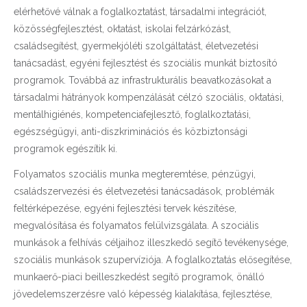
elérhetővé válnak a foglalkoztatást, társadalmi integrációt,
közösségfejlesztést, oktatást, iskolai felzárkózást,
családsegítést, gyermekjóléti szolgáltatást, életvezetési
tanácsadást, egyéni fejlesztést és szociális munkát biztosító
programok. Továbbá az infrastrukturális beavatkozásokat a
társadalmi hátrányok kompenzálását célzó szociális, oktatási,
mentálhigiénés, kompetenciafejlesztő, foglalkoztatási,
egészségügyi, anti-diszkriminációs és közbiztonsági
programok egészítik ki.
Folyamatos szociális munka megteremtése, pénzügyi,
családszervezési és életvezetési tanácsadások, problémák
feltérképezése, egyéni fejlesztési tervek készítése,
megvalósítása és folyamatos felülvizsgálata. A szociális
munkások a felhívás céljaihoz illeszkedő segítő tevékenysége,
szociális munkások szupervíziója. A foglalkoztatás elősegítése,
munkaerő-piaci beilleszkedést segítő programok, önálló
jövedelemszerzésre való képesség kialakítása, fejlesztése,