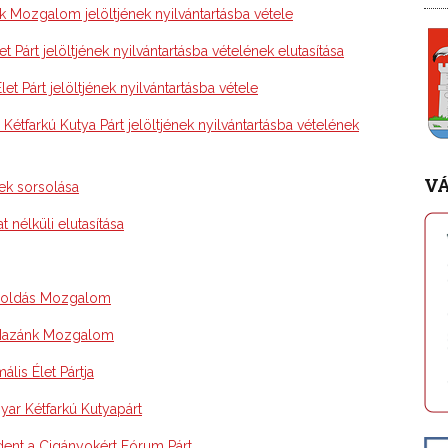
 Mozgalom jelöltjének nyilvántartásba vétele
Párt jelöltjének nyilvántartásba vételének elutasítása
t Párt jelöltjének nyilvántartásba vétele
tfarkú Kutya Párt jelöltjének nyilvántartásba vételének
V
ek sorsolása
 nélküli elutasítása
egoldás Mozgalom
i Hazánk Mozgalom
lis Élet Pártja
ar Kétfarkú Kutyapárt
dent a Cigányokért Fórum Párt