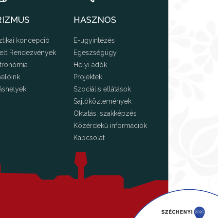
RIZMUS
HASZNOS
ztikai koncepció
E-ügyintézés
elt Rendezvények
Egészségügy
tronómia
Helyi adók
valóink
Projektek
áshelyek
Szociális ellátások
Sajtóközlemények
Oktatás, szakképzés
Közérdekű információk
Kapcsolat