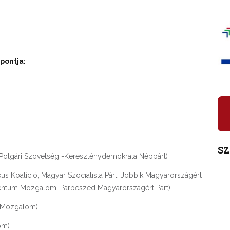
pontja:
S
 Polgári Szövetség -Kereszténydemokrata Néppárt)
us Koalíció, Magyar Szocialista Párt, Jobbik Magyarországért
ntum Mozgalom, Párbeszéd Magyarországért Párt)
k Mozgalom)
om)