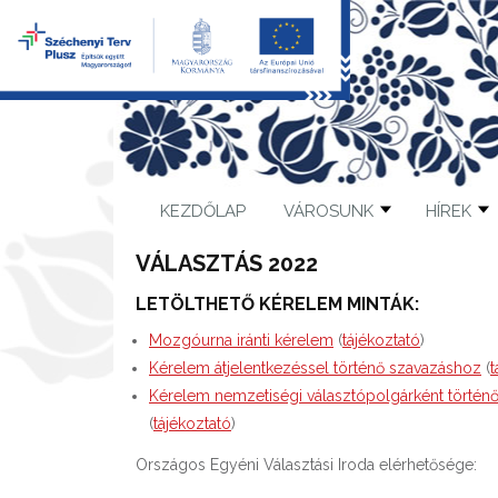
KEZDŐLAP
VÁROSUNK
HÍREK
VÁLASZTÁS 2022
LETÖLTHETŐ KÉRELEM MINTÁK:
Mozgóurna iránti kérelem
(
tájékoztató
)
Kérelem átjelentkezéssel történő szavazáshoz
(
t
Kérelem nemzetiségi választópolgárként történő 
(
tájékoztató
)
Országos Egyéni Választási Iroda elérhetősége: