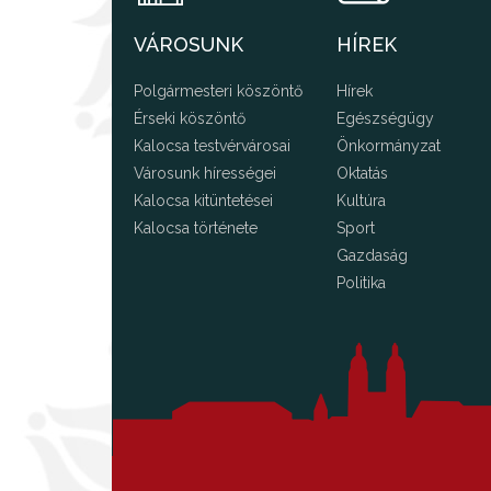
VÁROSUNK
HÍREK
Polgármesteri köszöntő
Hírek
Érseki köszöntő
Egészségügy
Kalocsa testvérvárosai
Önkormányzat
Városunk hírességei
Oktatás
Kalocsa kitüntetései
Kultúra
Kalocsa története
Sport
Gazdaság
Politika