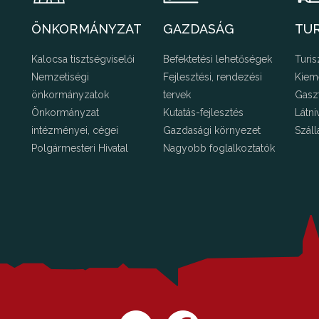
ÖNKORMÁNYZAT
GAZDASÁG
TU
Kalocsa tisztségviselői
Befektetési lehetőségek
Turis
Nemzetiségi
Fejlesztési, rendezési
Kiem
önkormányzatok
tervek
Gasz
Önkormányzat
Kutatás-fejlesztés
Látni
intézményei, cégei
Gazdasági környezet
Száll
Polgármesteri Hivatal
Nagyobb foglalkoztatók