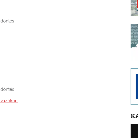
 döntés
 döntés
zavazókör
K