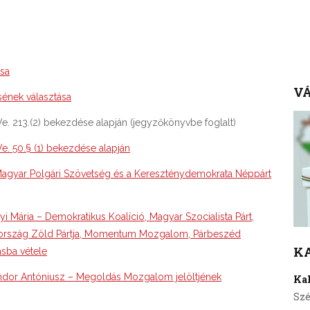
ása
VÁ
sének választása
e. 213.(2) bekezdése alapján (jegyzőkönyvbe foglalt)
e. 50.§ (1) bekezdése alapján
Magyar Polgári Szövetség és a Kereszténydemokrata Néppárt
Mária – Demokratikus Koalíció, Magyar Szocialista Párt,
rszág Zöld Pártja, Momentum Mozgalom, Párbeszéd
K
ásba vétele
ndor Antóniusz – Megoldás Mozgalom jelöltjének
Ka
Szé