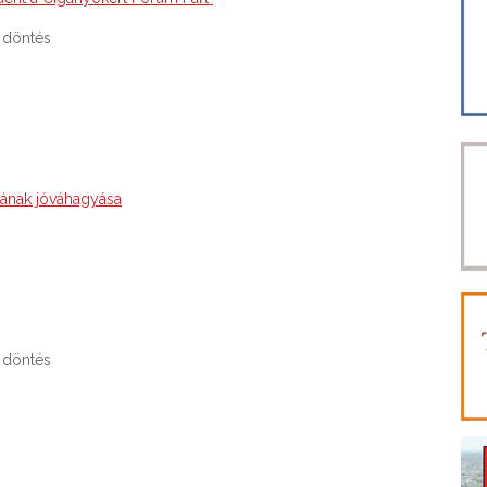
 döntés
mának jóváhagyása
 döntés