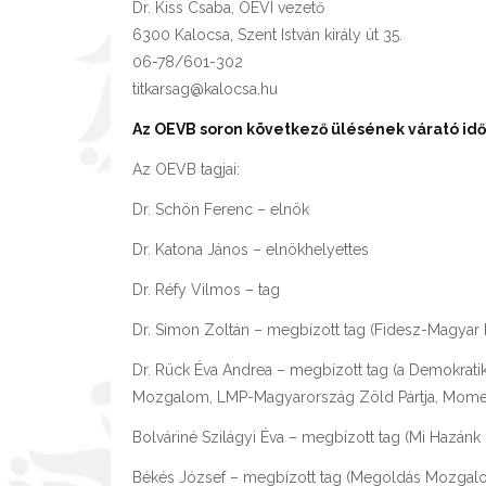
Dr. Kiss Csaba, OEVI vezető
6300 Kalocsa, Szent István király út 35.
06-78/601-302
titkarsag@kalocsa.hu
Az OEVB soron következő ülésének várató idő
Az OEVB tagjai:
Dr. Schön Ferenc – elnök
Dr. Katona János – elnökhelyettes
Dr. Réfy Vilmos – tag
Dr. Simon Zoltán – megbízott tag (Fidesz-Magyar
Dr. Rück Éva Andrea – megbízott tag (a Demokratik
Mozgalom, LMP-Magyarország Zöld Pártja, Mome
Bolváriné Szilágyi Éva – megbízott tag (Mi Hazán
Békés József – megbízott tag (Megoldás Mozgal