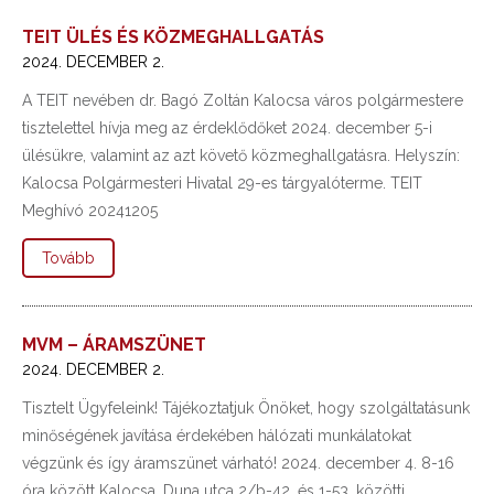
TEIT ÜLÉS ÉS KÖZMEGHALLGATÁS
2024. DECEMBER 2.
A TEIT nevében dr. Bagó Zoltán Kalocsa város polgármestere
tisztelettel hívja meg az érdeklődőket 2024. december 5-i
ülésükre, valamint az azt követő közmeghallgatásra. Helyszín:
Kalocsa Polgármesteri Hivatal 29-es tárgyalóterme. TEIT
Meghívó 20241205
Tovább
MVM – ÁRAMSZÜNET
2024. DECEMBER 2.
Tisztelt Ügyfeleink! Tájékoztatjuk Önöket, hogy szolgáltatásunk
minőségének javítása érdekében hálózati munkálatokat
végzünk és így áramszünet várható! 2024. december 4. 8-16
óra között Kalocsa, Duna utca 2/b-42. és 1-53. közötti