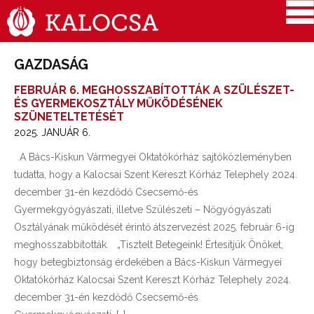
GAZDASÁG
FEBRUÁR 6. MEGHOSSZABÍTOTTÁK A SZÜLÉSZET-
ÉS GYERMEKOSZTÁLY MŰKÖDÉSÉNEK
SZÜNETELTETÉSÉT
2025. JANUÁR 6.
A Bács-Kiskun Vármegyei Oktatókórház sajtóközleményben
tudatta, hogy a Kalocsai Szent Kereszt Kórház Telephely 2024.
december 31-én kezdődő Csecsemő-és
Gyermekgyógyászati, illetve Szülészeti – Nőgyógyászati
Osztályának működését érintő átszervezést 2025. február 6-ig
meghosszabbították. „Tisztelt Betegeink! Értesítjük Önöket,
hogy betegbiztonság érdekében a Bács-Kiskun Vármegyei
Oktatókórház Kalocsai Szent Kereszt Kórház Telephely 2024.
december 31-én kezdődő Csecsemő-és