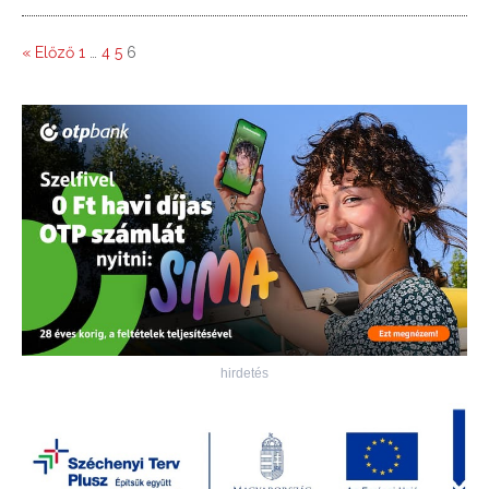
« Előző
1
…
4
5
6
hirdetés