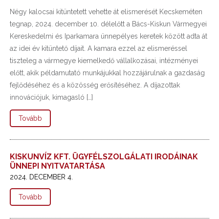
Négy kalocsai kitüntetett vehette át elismerését Kecskeméten
tegnap, 2024. december 10. délelőtt a Bács-Kiskun Vármegyei
Kereskedelmi és Iparkamara ünnepélyes keretek között adta át
az idei év kitüntető díjait. A kamara ezzel az elismeréssel
tiszteleg a vármegye kiemelkedő vállalkozásai, intézményei
előtt, akik példamutató munkájukkal hozzájárulnak a gazdaság
fejlődéséhez és a közösség erősítéséhez. A díjazottak
innovációjuk, kimagasló […]
Tovább
KISKUNVÍZ KFT. ÜGYFÉLSZOLGÁLATI IRODÁINAK
ÜNNEPI NYITVATARTÁSA
2024. DECEMBER 4.
Tovább