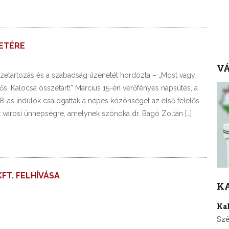
LETÉRE
VÁ
szetartozás és a szabadság üzenetét hordozta – „Most vagy
s, Kalocsa összetart!” Március 15-én verőfényes napsütés, a
-as indulók csalogatták a népes közönséget az első felelős
árosi ünnepségre, amelynek szónoka dr. Bagó Zoltán […]
FT. FELHÍVÁSA
K
Ka
Szé