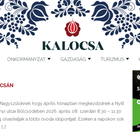
ÖNKORMÁNYZAT
GAZDASÁG
TURIZMUS
OCSÁN
k, Nagyszülőknek hogy április hónapban megkezdődnek a Nyílt
yi utcai Bölcsödében 2026. április 08. szerdán 8:30 – 11:30
 olvashatják a többi óvoda időpontjait. Ezeken a napokon sok
[…]