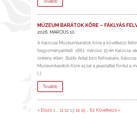
Tovább
MÚZEUM BARÁTOK KÖRE – FÁKLYÁS FE
2026. MÁRCIUS 10.
A Kalocsai Múzeumbarátok Köre a következő felhív
hagyományainkat! 1861. március 15-én Kalocsa város
önkény ellen. Stulits Antal bíró felhívására, Kalo
Múzeumbarátok Köre azzal a javaslattal fordul a m
[…]
Tovább
« Előző
1
…
11
12
13
14
15
…
62
Következő »