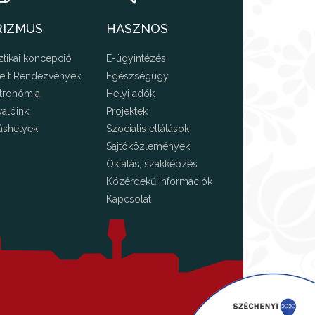
RIZMUS
HASZNOS
ztikai koncepció
E-ügyintézés
elt Rendezvények
Egészségügy
tronómia
Helyi adók
valóink
Projektek
áshelyek
Szociális ellátások
Sajtóközlemények
Oktatás, szakképzés
Közérdekű információk
Kapcsolat