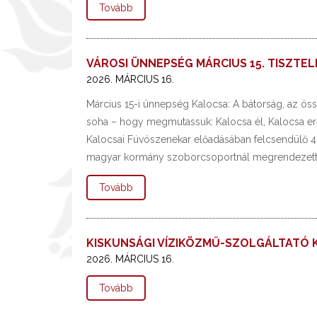
Tovább
VÁROSI ÜNNEPSÉG MÁRCIUS 15. TISZTE
2026. MÁRCIUS 16.
Március 15-i ünnepség Kalocsa: A bátorság, az ös
soha – hogy megmutassuk: Kalocsa él, Kalocsa erő
Kalocsai Fúvószenekar előadásában felcsendülő 48
magyar kormány szoborcsoportnál megrendezett v
Tovább
KISKUNSÁGI VÍZIKÖZMŰ-SZOLGÁLTATÓ K
2026. MÁRCIUS 16.
Tovább