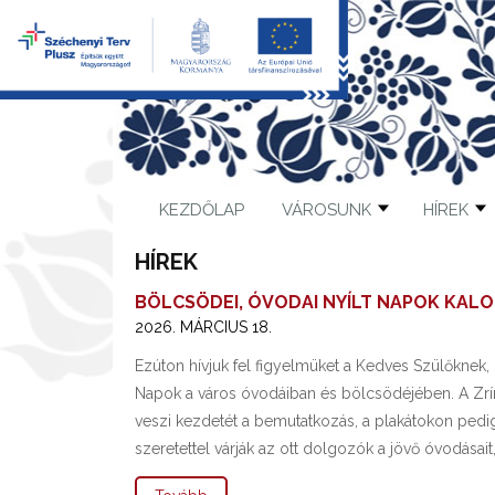
KEZDŐLAP
VÁROSUNK
HÍREK
HÍREK
BÖLCSÖDEI, ÓVODAI NYÍLT NAPOK KAL
2026. MÁRCIUS 18.
Ezúton hívjuk fel figyelmüket a Kedves Szülőkne
Napok a város óvodáiban és bölcsödéjében. A Zrín
veszi kezdetét a bemutatkozás, a plakátokon pedig
szeretettel várják az ott dolgozók a jövő óvodásait, 