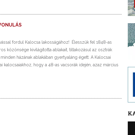
LVONULÁS
ással fordul Kalocsa lakosságához! Élesszük fel 1848-as
 közönsége kivilágította ablakait, tiltakozásul az osztrák
csa minden házának ablakában gyertyaláng égett. A Kalocsai
ai kalocsaiakhoz, hogy a 48-as vacsorák idején, azaz március
K