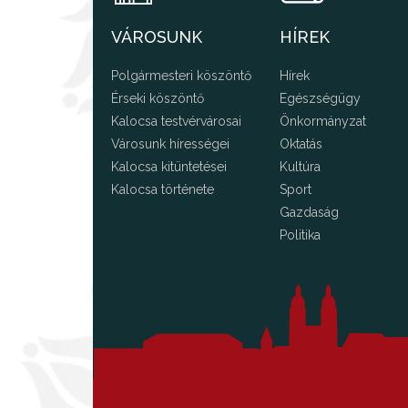
VÁROSUNK
HÍREK
Polgármesteri köszöntő
Hírek
Érseki köszöntő
Egészségügy
Kalocsa testvérvárosai
Önkormányzat
Városunk hírességei
Oktatás
Kalocsa kitüntetései
Kultúra
Kalocsa története
Sport
Gazdaság
Politika