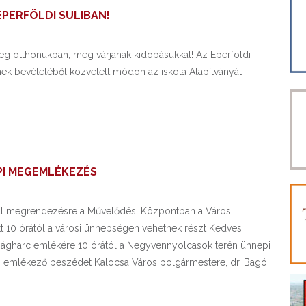
PERFÖLDI SULIBAN!
meg otthonukban, még várjanak kidobásukkal! Az Eperföldi
ynek bevételéből közvetett módon az iskola Alapítványát
PI MEGEMLÉKEZÉS
rül megrendezésre a Művelődési Központban a Városi
tt 10 órától a városi ünnepségen vehetnek részt Kedves
ságharc emlékére 10 órától a Negyvennyolcasok terén ünnepi
z emlékező beszédet Kalocsa Város polgármestere, dr. Bagó