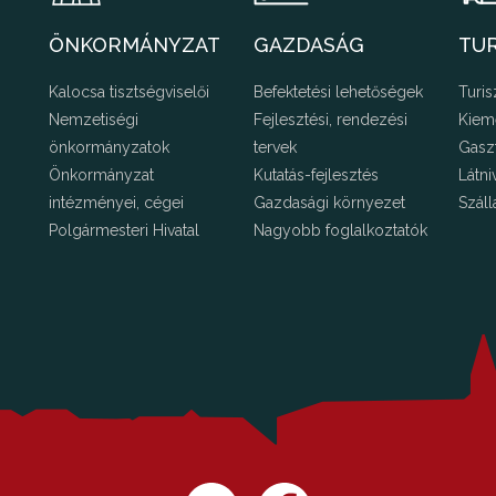
ÖNKORMÁNYZAT
GAZDASÁG
TU
Kalocsa tisztségviselői
Befektetési lehetőségek
Turis
Nemzetiségi
Fejlesztési, rendezési
Kiem
önkormányzatok
tervek
Gasz
Önkormányzat
Kutatás-fejlesztés
Látni
intézményei, cégei
Gazdasági környezet
Száll
Polgármesteri Hivatal
Nagyobb foglalkoztatók