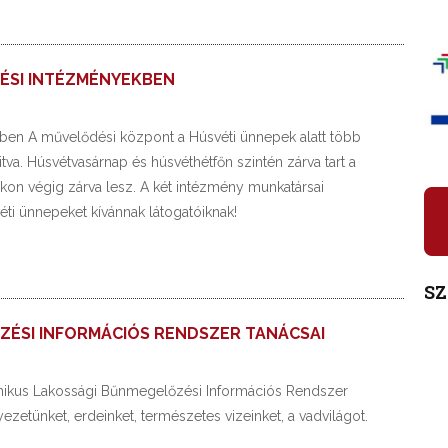
ÉSI INTÉZMÉNYEKBEN
ben A művelődési központ a Húsvéti ünnepek alatt több
itva. Húsvétvasárnap és húsvéthétfőn szintén zárva tart a
kon végig zárva lesz. A két intézmény munkatársai
éti ünnepeket kívánnak látogatóiknak!
S
ÉSI INFORMÁCIÓS RENDSZER TANÁCSAI
ronikus Lakossági Bűnmegelőzési Információs Rendszer
nyezetünket, erdeinket, természetes vizeinket, a vadvilágot.