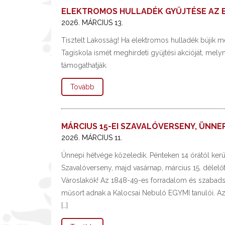
ELEKTROMOS HULLADÉK GYŰJTÉSE AZ E
2026. MÁRCIUS 13.
Tisztelt Lakosság! Ha elektromos hulladék bújik 
Tagiskola ismét meghirdeti gyűjtési akcióját, mel
támogathatják.
Tovább
MÁRCIUS 15-EI SZAVALÓVERSENY, ÜNNE
2026. MÁRCIUS 11.
Ünnepi hétvége közeledik. Pénteken 14 órától ke
Szavalóverseny, majd vasárnap, március 15. délelő
Városlakók! Az 1848-49-es forradalom és szabad
műsort adnak a Kalocsai Nebuló EGYMI tanulói. A
[…]