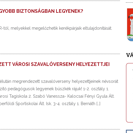
AGYOBB BIZTONSÁGBAN LEGYENEK?
R-tól, melyekkel megelőzhetik kerékpárjaik eltulajdonítását.
V
ZETT VÁROSI SZAVALÓVERSENY HELYEZETTJEI
délután megrendezett szavalóverseny helyezettjeinek névsorát
szítő pedagógusok legyenek büszkék rájuk! 1-2. osztály 1.
városi Tagiskola 2. Szabó Vanessza- Kalocsai Fényi Gyula Ált.
földi Sportiskolai Ált. Isk. 3-4. osztály 1. Bernáth […]