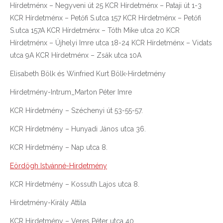
Hírdetménx – Negyveni út 25 KCR Hírdetménx – Pataji út 1-3
KCR Hírdetménx – Petőfi S.utca 157 KCR Hírdetménx – Petőfi
S.utca 157A KCR Hírdetménx – Tóth Mike utca 20 KCR
Hírdetménx – Újhelyi Imre utca 18-24 KCR Hírdetménx – Vidats
utca 9A KCR Hírdetménx – Zsák utca 10A
Elisabeth Bölk és Winfried Kurt Bölk-Hirdetmény
Hirdetmény-Intrum_Marton Péter Imre
KCR Hírdetmény – Széchenyi út 53-55-57.
KCR Hírdetmény – Hunyadi János utca 36.
KCR Hírdetmény – Nap utca 8.
Eördögh Istvánné-Hirdetmény
KCR Hírdetmény – Kossuth Lajos utca 8.
Hirdetmény-Király Attila
KCR Hirdetmény – Veres Péter utca 40.