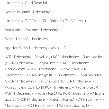
Hirdetmény-Gold Road Kft.
Kovács Istvánné-Hirdetmény
Hirdetmény-EOS Faktor Zrt.-Farkas és Tsa Végreh. Ir.
Veres Antal Lászlóné-Hirdetmény
Szuhai Lajosné-HIrdetmény
Ágoston Cintia-Hirdetmény2026.04.28.
KCR Hírdetménx – Bátyai út 31 KCR Hírdetménx – Búzapiac tér
3 KCR Hírdetménx – Csajda utca 4-6 KCR Hírdetménx –
Gödrök köze 6 KCR Hírdetménx – Hősök útja 2 KCR
Hírdetménx – Hősök útja 50 KCR Hírdetménx – Jókai Mór utca
3 KCR Hírdetménx – Kiss Ernő utca 2C KCR Hírdetménx –
Kossuth Lajos utca 41-43 KCR Hírdetménx – Magtár utca 1-7
KCR Hírdetménx – Magtár utca 25-31 KCR Hírdetménx – Malom
utca 26A KCR Hírdetménx – Malom utca 31A KCR Hírdetménx –
Meszesi út 22 KCR Hírdetménx – Móricz Zs.utca 10 KCR