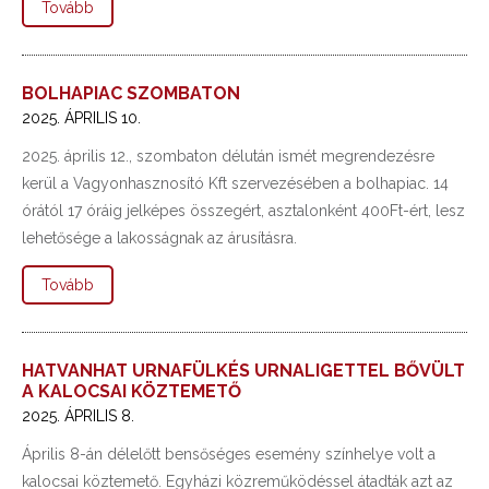
Tovább
BOLHAPIAC SZOMBATON
2025. ÁPRILIS 10.
2025. április 12., szombaton délután ismét megrendezésre
kerül a Vagyonhasznosító Kft szervezésében a bolhapiac. 14
órától 17 óráig jelképes összegért, asztalonként 400Ft-ért, lesz
lehetősége a lakosságnak az árusításra.
Tovább
HATVANHAT URNAFÜLKÉS URNALIGETTEL BŐVÜLT
A KALOCSAI KÖZTEMETŐ
2025. ÁPRILIS 8.
Április 8-án délelőtt bensőséges esemény színhelye volt a
kalocsai köztemető. Egyházi közreműködéssel átadták azt az