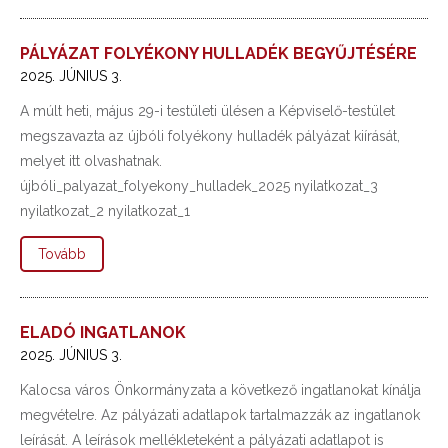
PÁLYÁZAT FOLYÉKONY HULLADÉK BEGYŰJTÉSÉRE
2025. JÚNIUS 3.
A múlt heti, május 29-i testületi ülésen a Képviselő-testület
megszavazta az újbóli folyékony hulladék pályázat kiírását,
melyet itt olvashatnak.
újbóli_palyazat_folyekony_hulladek_2025 nyilatkozat_3
nyilatkozat_2 nyilatkozat_1
Tovább
ELADÓ INGATLANOK
2025. JÚNIUS 3.
Kalocsa város Önkormányzata a következő ingatlanokat kínálja
megvételre. Az pályázati adatlapok tartalmazzák az ingatlanok
leírását. A leírások mellékleteként a pályázati adatlapot is