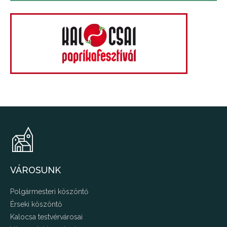
VÁROSUNK
Polgármesteri köszöntő
Érseki köszöntő
Kalocsa testvérvárosai