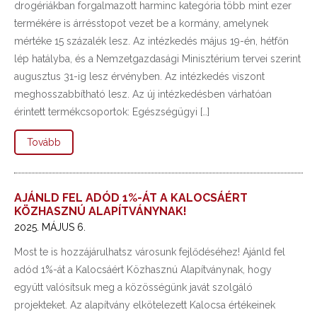
drogériákban forgalmazott harminc kategória több mint ezer
termékére is árrésstopot vezet be a kormány, amelynek
mértéke 15 százalék lesz. Az intézkedés május 19-én, hétfőn
lép hatályba, és a Nemzetgazdasági Minisztérium tervei szerint
augusztus 31-ig lesz érvényben. Az intézkedés viszont
meghosszabbítható lesz. Az új intézkedésben várhatóan
érintett termékcsoportok: Egészségügyi […]
Tovább
AJÁNLD FEL ADÓD 1%-ÁT A KALOCSÁÉRT
KÖZHASZNÚ ALAPÍTVÁNYNAK!
2025. MÁJUS 6.
Most te is hozzájárulhatsz városunk fejlődéséhez! Ajánld fel
adód 1%-át a Kalocsáért Közhasznú Alapítványnak, hogy
együtt valósítsuk meg a közösségünk javát szolgáló
projekteket. Az alapítvány elkötelezett Kalocsa értékeinek