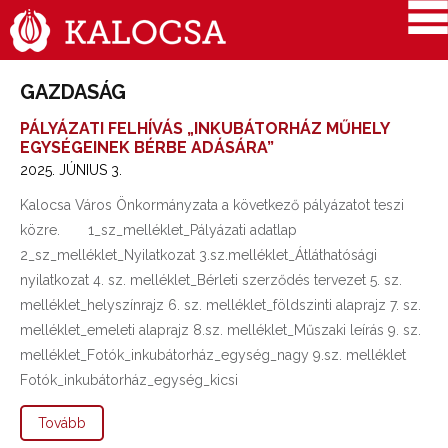
GAZDASÁG
PÁLYÁZATI FELHÍVÁS „INKUBÁTORHÁZ MŰHELY
EGYSÉGEINEK BÉRBE ADÁSÁRA”
2025. JÚNIUS 3.
Kalocsa Város Önkormányzata a következő pályázatot teszi
közre. 1_sz_melléklet_Pályázati adatlap
2_sz_melléklet_Nyilatkozat 3.sz.melléklet_Átláthatósági
nyilatkozat 4. sz. melléklet_Bérleti szerződés tervezet 5. sz.
melléklet_helyszínrajz 6. sz. melléklet_földszinti alaprajz 7. sz.
melléklet_emeleti alaprajz 8.sz. melléklet_Műszaki leírás 9. sz.
melléklet_Fotók_inkubátorház_egység_nagy 9.sz. melléklet
Fotók_inkubátorház_egység_kicsi
Tovább