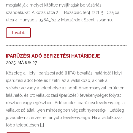
megtalálják, melyet kitöltve nyújthatják be vásárlási
szándékukat. Alkotás utca 2. Búzapiac tér4. fszt. 5. Csajda
utca 4. HunyadiJ u36A_fszt2 Manzárdok Szent István 10.
Tovább
IPARŰZÉSI ADÓ BEFIZETÉSI HATÁRIDEJE
2025. MÁJUS 27.
Közeleg a Helyi iparűzési adó (HIPA) bevallási határidő! Helyi
iparűzési adót köteles fizetni az a vállalkozó, akinek a
székhelye vagy a telephelye az adott önkormányzat területén
található, és ott vállalkozási (iparűzési) tevékenységet folytat
részben vagy egészben. Adóköteles iparűzési tevékenység: a
vállalkozó által ilyen minőségben végzett nyereség-, illetőleg
jövedelemszerzésre irányuló tevékenysége. Ha a vállalkozás
több településen […]