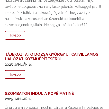
hulladéknak számítanak, összegyűjtésük, tárolásuk, majd
további feldolgozásukra irányításuk jelentős költséggel járt. Itt
szeretnénk felhívni a Lakosság figyelmét, hogy az ilyen
hulladékukat a városunkban üzemelő autóbontóba
szíveskedjenek eljuttatni. Ne hagyják közterületen! […]
Tovább
TÁJÉKOZTATÓ DÓZSA GYÖRGY UTCAI VILLAMOS
HÁLÓZAT KÖZMŰÉPÍTÉSÉRŐL
2025. JANUÁR 14.
Tovább
SZOMBATON INDUL A KÓPÉ MATINÉ
2025. JANUÁR 14.
Új program sorozattal indul januárban a Kalocsai Innovációs és