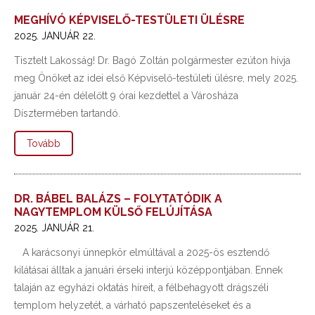
MEGHÍVÓ KÉPVISELŐ-TESTÜLETI ÜLÉSRE
2025. JANUÁR 22.
Tisztelt Lakosság! Dr. Bagó Zoltán polgármester ezúton hívja
meg Önöket az idei első Képviselő-testületi ülésre, mely 2025.
január 24-én délelőtt 9 órai kezdettel a Városháza
Dísztermében tartandó.
Tovább
DR. BÁBEL BALÁZS – FOLYTATÓDIK A
NAGYTEMPLOM KÜLSŐ FELÚJÍTÁSA
2025. JANUÁR 21.
A karácsonyi ünnepkör elmúltával a 2025-ös esztendő
kilátásai álltak a januári érseki interjú középpontjában. Ennek
talaján az egyházi oktatás híreit, a félbehagyott drágszéli
templom helyzetét, a várható papszenteléseket és a