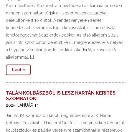
Közművelődési Központ, a művelődési ház kamaratermében
minden szombaton várják a kisgyermekes családokat
délelőttönként 10 órától. A rendezvényeken zenés
koncertekkel, kézműves foglalkozásokkal, csillámtetoválási
lehetőséggel várják az érdeklődőket. Az első alkalom 2025.
január 18. szombaton délelőtt kerül megrendezésre, amelyen
a Pitypang Zenekar gondoskodik a jókedvről, a következő
alkalommal, […]
Tovább
TALÁN KOLBÁSZBÓL IS LESZ HARTÁN KERÍTÉS
SZOMBATON
2025. JANUÁR 14.
Január 18. szombaton kerül megrendezésre a IX. Hartai
Kolbász Fesztivál – Hartaer Wurstfest – melynek keretén belül
kolbásztöltő- és pálinka versenyre számíthatnak a résztvevők