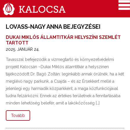
LOVASS-NAGY ANNA BEJEGYZÉSEI
DUKAI MIKLÓS ÁLLAMTITKÁR HELYSZÍNI SZEMLÉT
TARTOTT
2025. JANUÁR 24.
Tavasszal befejeződik a vízmegtartó és környezetvédelmi
projekt Kalocsán –Dukai Miklós államtitkár a helyszínen
tájékozódott Dr. Bagó Zoltán: leginkább annak örülnék, ha a két
meglévő nagy parkunk, a Csajda – és az Érsekkert mellé a
jelenlegi egy harmadik közparkként, a maga közfunkciójával
tudna felzárkózni. Ennek az értékes területnek a fenntartásába
minden lehetőség belefér, amit a lakóközösség […]
Tovább