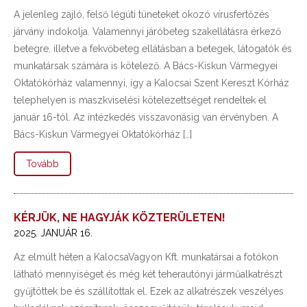
A jelenleg zajló, felső légúti tüneteket okozó vírusfertőzés
járvány indokolja. Valamennyi járóbeteg szakellátásra érkező
betegre, illetve a fekvőbeteg ellátásban a betegek, látogatók és
munkatársak számára is kötelező. A Bács-Kiskun Vármegyei
Oktatókórház valamennyi, így a Kalocsai Szent Kereszt Kórház
telephelyen is maszkviselési kötelezettséget rendeltek el
január 16-tól. Az intézkedés visszavonásig van érvényben. A
Bács-Kiskun Vármegyei Oktatókórház […]
Tovább
KÉRJÜK, NE HAGYJÁK KÖZTERÜLETEN!
2025. JANUÁR 16.
Az elmúlt héten a KalocsaVagyon Kft. munkatársai a fotókon
látható mennyiséget és még két teherautónyi járműalkatrészt
gyűjtöttek be és szállítottak el. Ezek az alkatrészek veszélyes