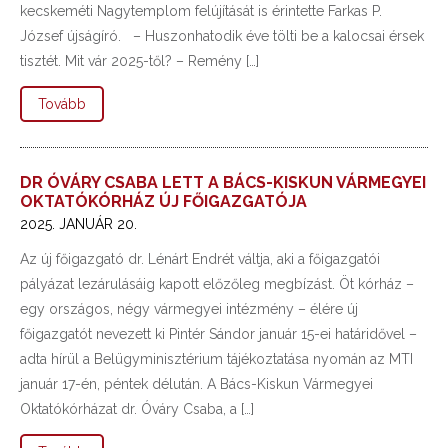
kecskeméti Nagytemplom felújítását is érintette Farkas P.
József újságíró. – Huszonhatodik éve tölti be a kalocsai érsek
tisztét. Mit vár 2025-től? – Remény […]
Tovább
DR ÓVÁRY CSABA LETT A BÁCS-KISKUN VÁRMEGYEI
OKTATÓKÓRHÁZ ÚJ FŐIGAZGATÓJA
2025. JANUÁR 20.
Az új főigazgató dr. Lénárt Endrét váltja, aki a főigazgatói
pályázat lezárulásáig kapott előzőleg megbízást. Öt kórház –
egy országos, négy vármegyei intézmény – élére új
főigazgatót nevezett ki Pintér Sándor január 15-ei határidővel –
adta hírül a Belügyminisztérium tájékoztatása nyomán az MTI
január 17-én, péntek délután. A Bács-Kiskun Vármegyei
Oktatókórházat dr. Óváry Csaba, a […]