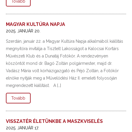
Tovább
MAGYAR KULTÚRA NAPJA
2025. JANUÁR 20.
Szerdán, január 22. a Magyar Kultúra Napja alkalmából kiállítás
megnyitóra invitálja a Tisztelt Lakosságot a Kalocsai Kortárs
Művészeti Klub és a Dunatáj Fotókör. A rendezvényen
köszöntőt mond dr. Bagó Zoltán polgármester, majd dr.
Vadász Mária volt kórházigazgató és Péjó Zoltán, a Fotókör
elnöke nyitják meg a Művelődési Ház II. emeleti folyosóján
megrendezett kiállítást. A […]
Tovább
VISSZATÉR ÉLETÜNKBE A MASZKVISELÉS
2025. JANUÁR 17.