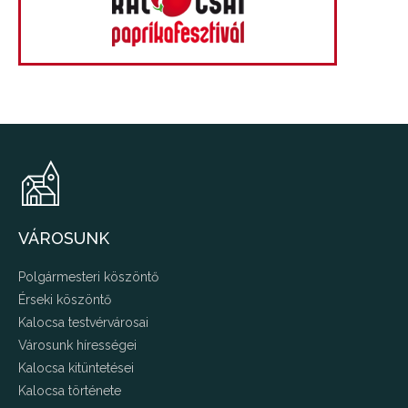
VÁROSUNK
Polgármesteri köszöntő
Érseki köszöntő
Kalocsa testvérvárosai
Városunk hírességei
Kalocsa kitüntetései
Kalocsa története