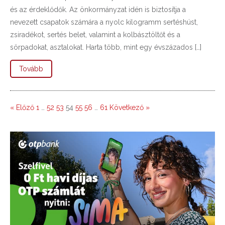
és az érdeklődők. Az önkormányzat idén is biztosítja a
nevezett csapatok számára a nyolc kilogramm sertéshúst,
zsiradékot, sertés belet, valamint a kolbásztöltőt és a
sörpadokat, asztalokat. Harta több, mint egy évszázados […]
Tovább
« Előző
1
…
52
53
54
55
56
…
61
Következő »