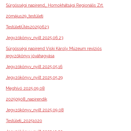
Sürgősségi napirend_ Homokhátsági Regionális Zrt.
20május29_testületi
TestületiÜlés20250623
Jegyzőkönyv_nyílt 2025.06.23
Sürgősségi napirend Viski Károly Múzeum revíziós
jegyzőkönyv jóváhagyása
Jegyzőkönyv_nyílt 2025.05.16
Jegyzőkönyv_nyílt 2025.05.29
Meghívó 2025.09.08
20250908_napirendik
Jegyzőkönyv_nyílt 2025.09.08
Testületi_20251020