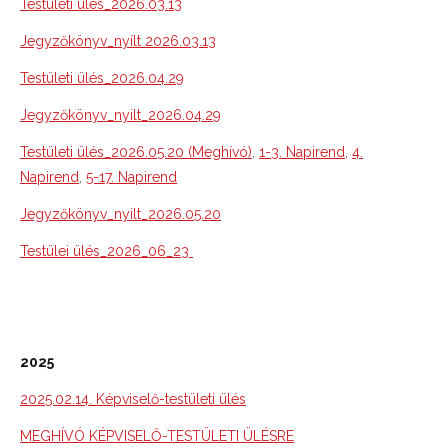
Testületi ülés_2026.03.13
Jegyzőkönyv_nyílt 2026.03.13
Testületi ülés_2026.04.29
Jegyzőkönyv_nyilt_2026.04.29
Testületi ülés_2026.05.20 (Meghívó)
,
1-3. Napirend,
4.
Napirend
,
5-17. Napirend
Jegyzőkönyv_nyilt_2026.05.20
Testülei ülés_2026_06_23
2025
2025.02.14. Képviselő-testületi ülés
MEGHÍVÓ KÉPVISELŐ-TESTÜLETI ÜLÉSRE